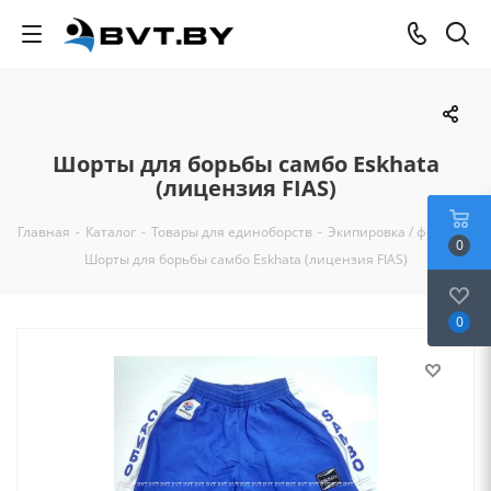
Шорты для борьбы самбо Eskhata
(лицензия FIAS)
Главная
-
Каталог
-
Товары для единоборств
-
Экипировка / форма
-
0
Шорты для борьбы самбо Eskhata (лицензия FIAS)
0