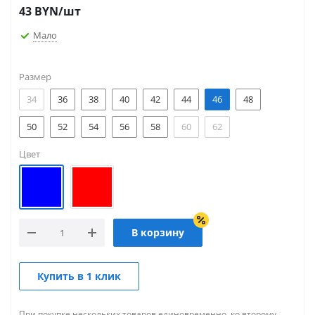
43
BYN
/шт
Мало
Размер
34
36
38
40
42
44
46
48
50
52
54
56
58
60
62
Цвет
В корзину
Купить в 1 клик
При покупке нескольких товаров единовременно, ко второму