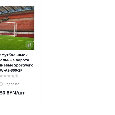
футбольные /
больные ворота
иевые Sportwerk
W-AS-300-2P
Под заказ
256
BYN
/шт