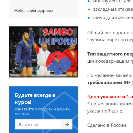
инструменты для 
закладные стакан
Мебель для здоровья
шнур для креплен
Общий вес ворот в сб
Глубина ворот по вер
Тип защитного пок
цинкосодержащим гр
По желанию заказчи
требованиями IHF
(
Будьте всегда в
Цена указана за 1 ш
курсе!
* по желанию заказ
Узнавайте о скидках и акциях
указанной цене.
первым
Сделано в России.