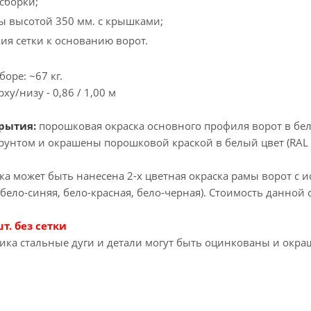
сборки;
ы высотой 350 мм. с крышками;
ия сетки к основанию ворот.
оре: ~67 кг.
ху/низу - 0,86 / 1,00 м
рытия:
порошковая окраска основного профиля ворот в бел
унтом и окрашены порошковой краской в белый цвет (RAL 
ка может быть нанесена 2-х цветная окраска рамы ворот с 
бело-синяя, бело-красная, бело-черная). Стоимость данной 
т. без сетки
чика стальные дуги и детали могут быть оцинкованы и окр