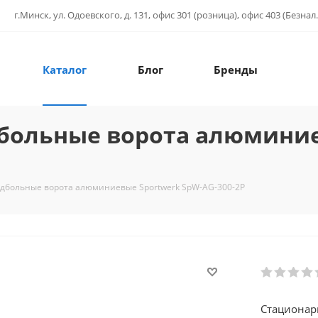
г.Минск, ул. Одоевского, д. 131, офис 301 (розница), офис 403 (Безнал.
Каталог
Блог
Бренды
дбольные ворота алюмини
дбольные ворота алюминиевые Sportwerk SpW-AG-300-2P
Стационар