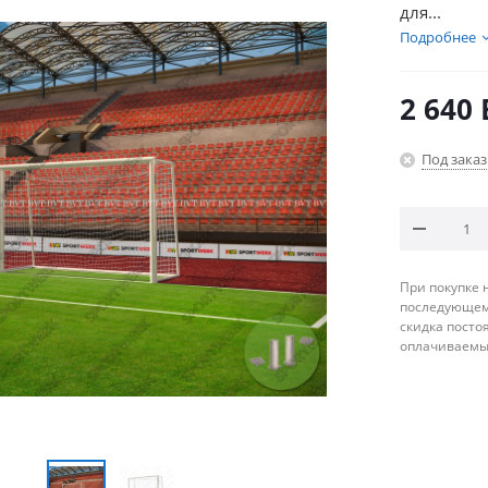
для...
Подробнее
2 640
Под заказ
При покупке 
последующему
скидка посто
оплачиваемые