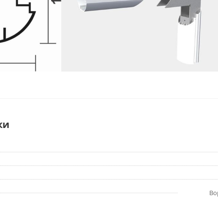
ки
Во