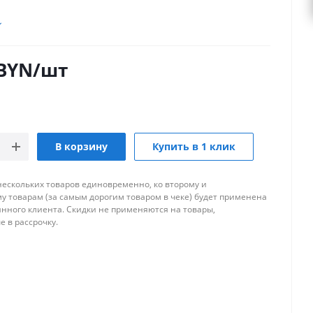
BYN
/шт
В корзину
Купить в 1 клик
нескольких товаров единовременно, ко второму и
 товарам (за самым дорогим товаром в чеке) будет применена
янного клиента. Скидки не применяются на товары,
 в рассрочку.