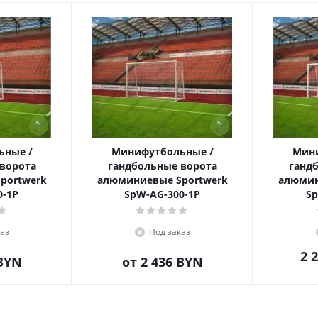
ьные /
Минифутбольные /
Мини
ворота
гандбольные ворота
ганд
portwerk
алюминиевые Sportwerk
алюмин
0-1P
SpW-AG-300-1P
Sp
аз
Под заказ
2 
 BYN
от
2 436 BYN