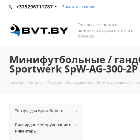
+375296711787
Заказать звонок
Товары для спорта и
активного отдыха оптом и в
розницу
Минифутбольные / ган
Sportwerk SpW-AG-300-2P
Главная
-
Каталог
-
Футбол
-
Оборудование
-
Минифутбольные / ган
Товары для единоборств
Бильярдное оборудование и
инвентарь