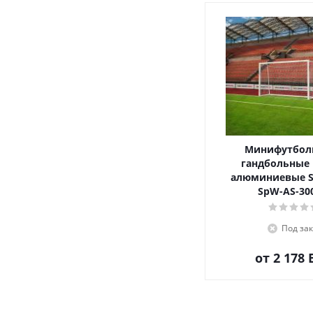
Минифутбол
гандбольные 
алюминиевые S
SpW-AS-30
Под зак
от
2 178