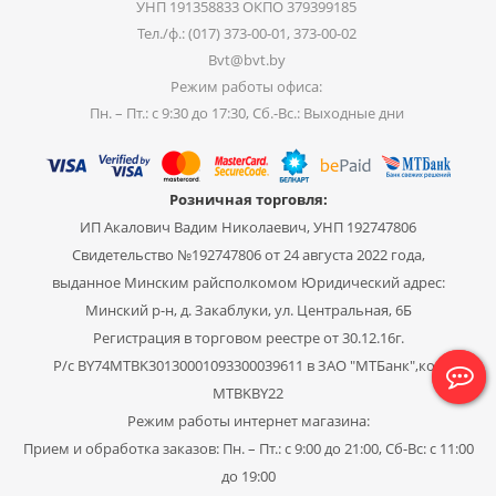
УНП 191358833 ОКПО 379399185
Тел./ф.: (017) 373-00-01, 373-00-02
Bvt@bvt.by
Режим работы офиса:
Пн. – Пт.: с 9:30 до 17:30, Сб.-Вс.: Выходные дни
Розничная торговля:
ИП Акалович Вадим Николаевич, УНП 192747806
Свидетельство №192747806 от 24 августа 2022 года,
выданное Минским райсполкомом Юридический адрес:
Минский р-н, д. Закаблуки, ул. Центральная, 6Б
Регистрация в торговом реестре от 30.12.16г.
Р/с BY74MTBK30130001093300039611 в ЗАО "МТБанк",код
MTBKBY22
Режим работы интернет магазина:
Прием и обработка заказов: Пн. – Пт.: с 9:00 до 21:00, Сб-Вс: с 11:00
до 19:00