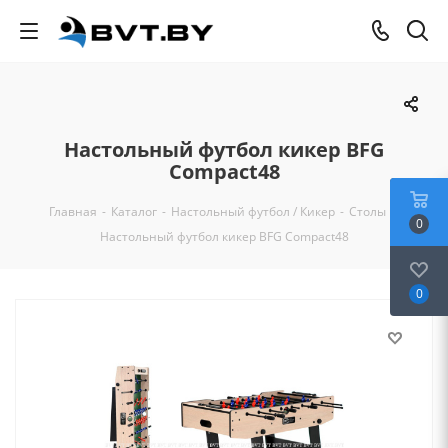
Настольный футбол кикер BFG
Compact48
Главная
-
Каталог
-
Настольный футбол / Кикер
-
Столы
-
0
Настольный футбол кикер BFG Compact48
0