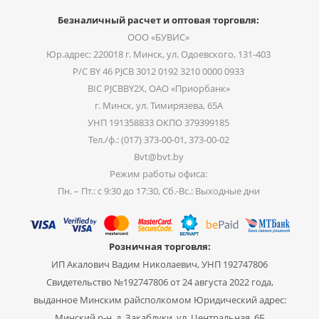
Безналичный расчет и оптовая торговля:
ООО «БУВИС»
Юр.адрес: 220018 г. Минск, ул. Одоевского, 131-403
Р/С BY 46 PJCB 3012 0192 3210 0000 0933
BIC PJCBBY2X, ОАО «Приорбанк»
г. Минск, ул. Тимирязева, 65А
УНП 191358833 ОКПО 379399185
Тел./ф.: (017) 373-00-01, 373-00-02
Bvt@bvt.by
Режим работы офиса:
Пн. – Пт.: с 9:30 до 17:30, Сб.-Вс.: Выходные дни
Розничная торговля:
ИП Акалович Вадим Николаевич, УНП 192747806
Свидетельство №192747806 от 24 августа 2022 года,
выданное Минским райсполкомом Юридический адрес:
Минский р-н, д. Закаблуки, ул. Центральная, 6Б