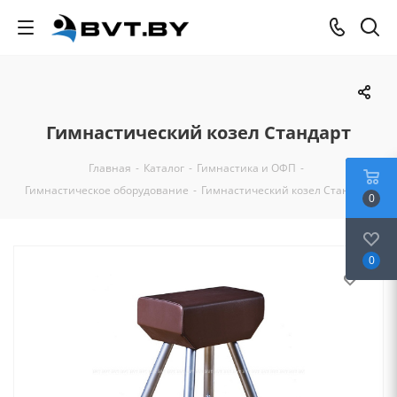
Гимнастический козел Стандарт
Главная
-
Каталог
-
Гимнастика и ОФП
-
Гимнастическое оборудование
-
Гимнастический козел Стандарт
0
0