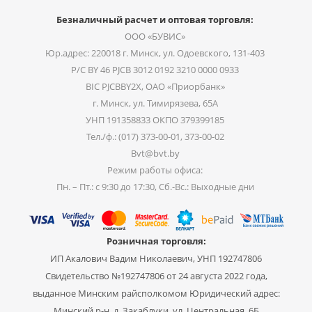
Безналичный расчет и оптовая торговля:
ООО «БУВИС»
Юр.адрес: 220018 г. Минск, ул. Одоевского, 131-403
Р/С BY 46 PJCB 3012 0192 3210 0000 0933
BIC PJCBBY2X, ОАО «Приорбанк»
г. Минск, ул. Тимирязева, 65А
УНП 191358833 ОКПО 379399185
Тел./ф.: (017) 373-00-01, 373-00-02
Bvt@bvt.by
Режим работы офиса:
Пн. – Пт.: с 9:30 до 17:30, Сб.-Вс.: Выходные дни
Розничная торговля:
ИП Акалович Вадим Николаевич, УНП 192747806
Свидетельство №192747806 от 24 августа 2022 года,
выданное Минским райсполкомом Юридический адрес:
Минский р-н, д. Закаблуки, ул. Центральная, 6Б