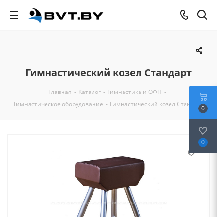
Гимнастический козел Стандарт
Главная
-
Каталог
-
Гимнастика и ОФП
-
Гимнастическое оборудование
-
Гимнастический козел Стандарт
0
0