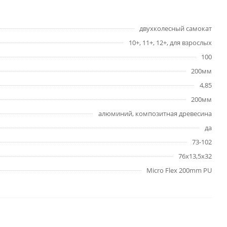
двухколесный самокат
10+, 11+, 12+, для взрослых
100
200мм
4,85
200мм
алюминий, композитная древесина
да
73-102
76x13,5x32
Micro Flex 200mm PU