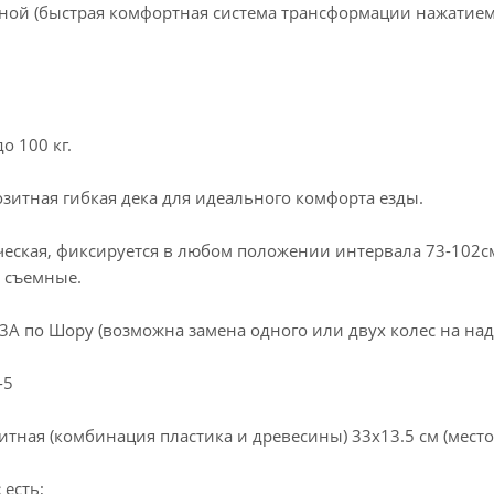
ной (быстрая комфортная система трансформации нажатием 
о 100 кг.
зитная гибкая дека для идеального комфорта езды.
еская, фиксируется в любом положении интервала 73-102см
 съемные.
3А по Шору (возможна замена одного или двух колес на на
-5
тная (комбинация пластика и древесины) 33x13.5 см (место 
:
есть;