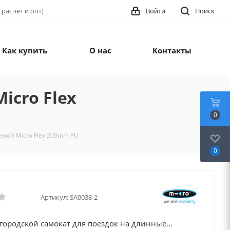
 расчет и опт)
Войти
Поиск
Как купить
О нас
Контакты
cro Flex
0
екой Micro Flex 200mm PU
0
Артикул:
SA0038-2
ородской самокат для поездок на длинные...