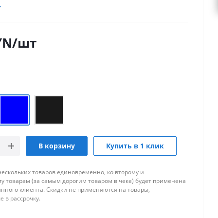
YN
/шт
В корзину
Купить в 1 клик
нескольких товаров единовременно, ко второму и
 товарам (за самым дорогим товаром в чеке) будет применена
янного клиента. Скидки не применяются на товары,
 в рассрочку.