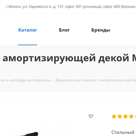
г.Минск, ул. Одоевского, д. 131, офис 301 (розница), офис 403 (Безнал.
Каталог
Блог
Бренды
 амортизирующей декой Mi
ты и кикборды для взрослых
-
Двухколесный самокат с амортизирующей д
Стильный г