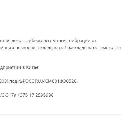
нная дека с фиберглассом гасит вибрации от
ации позволяет складывать / раскладывать самокат за
едприятии в Китае.
2008) под №РОСС RU.ИСМ001.К00526.
7/3-317а +375 17 2595998