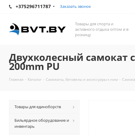
+375296711787
Заказать звонок
Товары для спорта и
активного отдыха оптом и в
розницу
Двухколесный самокат с
200mm PU
Главная
-
Каталог
-
Самокаты, беговелы и аксессуары к ним
-
Самока
Товары для единоборств
Бильярдное оборудование и
инвентарь