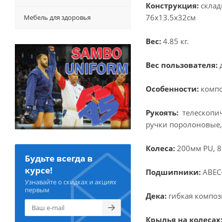
Конструкция:
склад
76x13.5x32см
Мебель для здоровья
Вес:
4.85 кг.
Вес пользователя:
д
Особенности:
компо
Рукоять:
телескопич
ручки поролоновые,
Колеса:
200мм PU, 8
Будьте всегда в
курсе!
Подшипники:
ABEC
Узнавайте о скидках и акциях
первым
Дека:
гибкая компози
Крылья на колесах