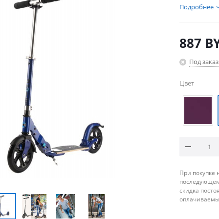
Подробнее
887
B
Под заказ
Цвет
При покупке 
последующему
скидка посто
оплачиваемые