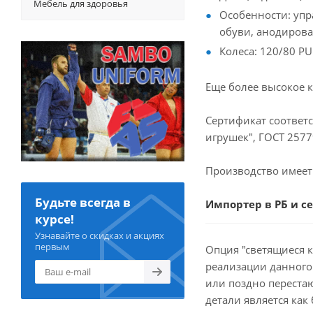
Мебель для здоровья
Особенности: упр
обуви, анодирова
Колеса: 120/80 P
Еще более высокое к
Сертификат соответс
игрушек", ГОСТ 2577
Производство имеет
Будьте всегда в
Импортер в РБ и с
курсе!
Узнавайте о скидках и акциях
первым
Опция "светящиеся 
реализации данного 
или поздно перестаю
детали является как