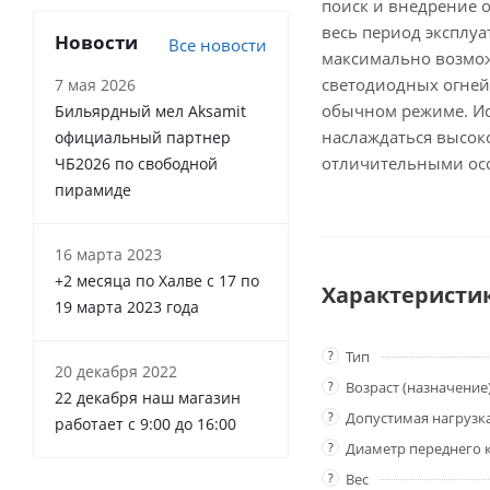
поиск и внедрение о
весь период эксплу
Новости
Все новости
максимально возможн
светодиодных огней
7 мая 2026
обычном режиме. Ис
Бильярдный мел Aksamit
наслаждаться высок
официальный партнер
отличительными ос
ЧБ2026 по свободной
пирамиде
16 марта 2023
+2 месяца по Халве с 17 по
Характеристи
19 марта 2023 года
?
Тип
20 декабря 2022
?
Возраст (назначение
22 декабря наш магазин
?
Допустимая нагрузк
работает с 9:00 до 16:00
?
Диаметр переднего 
?
Вес