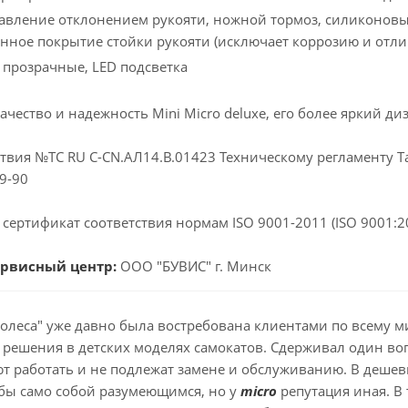
авление отклонением рукояти, ножной тормоз, силиконовы
нное покрытие стойки рукояти (исключает коррозию и отли
U прозрачные, LED подсветка
ачество и надежность Mini Micro deluxe, его более яркий 
твия №ТС RU C-CN.АЛ14.В.01423 Техническому регламенту Т
9-90
 сертификат соответствия нормам ISO 9001-2011 (ISO 9001:
ервисный центр:
ООО "БУВИС" г. Минск
колеса" уже давно была востребована клиентами по всему 
решения в детских моделях самокатов. Сдерживал один воп
т работать и не подлежат замене и обслуживанию. В дешев
 бы само собой разумеющимся, но у
micro
репутация иная. В 