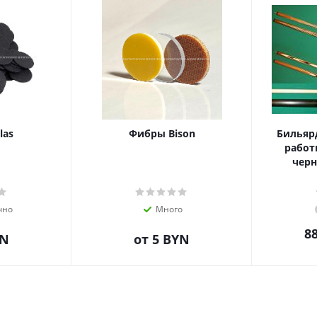
las
Фибры Bison
Бильяр
работ
черн
чно
Много
8
YN
от
5 BYN