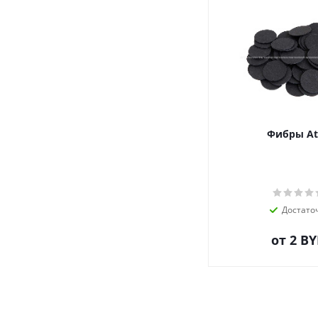
Фибры At
Достато
от
2 B