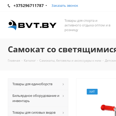
+375296711787
Заказать звонок
Товары для спорта и
активного отдыха оптом и в
розницу
Самокат со светящимися 
Главная
-
Каталог
-
Самокаты, беговелы и аксессуары к ним
-
Детски
Товары для единоборств
ХИТ
Бильярдное оборудование и
инвентарь
Товары для силовых видов