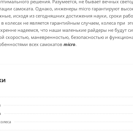
птимального решения. Разумеется, не бывает вечных свето
атации самоката. Однако, инженеры micro гарантируют выс
ые, исходя из сегодняшних достижения науки, сроки работ
 в колесах не является гарантийным случаем, колеса при 
кренне надеемся, что наши маленькие райдеры не будут с
ой скоростью, маневренностью, безопасностью и функциона
обенностями всех самокатов
micro
.
ки
)
а
колеса