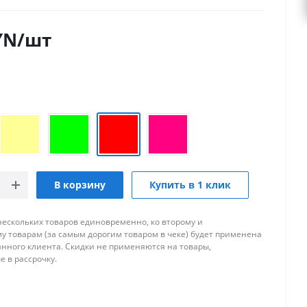
YN
/шт
В корзину
Купить в 1 клик
нескольких товаров единовременно, ко второму и
 товарам (за самым дорогим товаром в чеке) будет применена
янного клиента. Скидки не применяются на товары,
 в рассрочку.