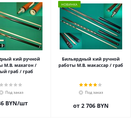
НОВИНКА
дный кий ручной
Бильярдный кий ручной
ы М.В. махагон /
работы М.В. макассар / граб
ый граб / граб
Под заказ
Под заказ
86
BYN
/шт
от
2 706 BYN