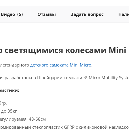
Видео
(5)
Отзывы
Задать вопрос
Нал
о светящимися колесами Mini 
 легендарного
детского самоката Mini Micro
.
я разработаны в Швейцарии компанией Micro Mobility Syste
ристики:
0гр.
 до 35кг.
регулируемая, 48-68см
 армированный стеклопластик GFRP с силиконовой накладко