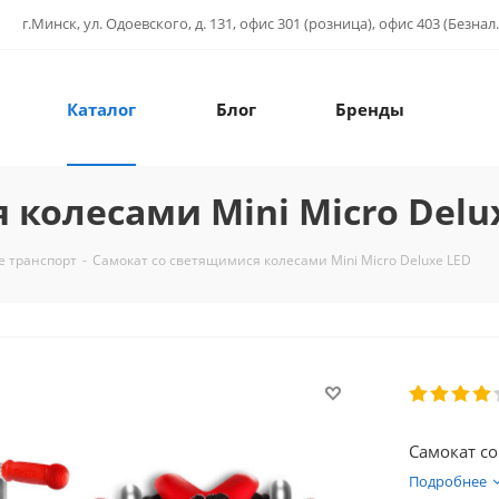
г.Минск, ул. Одоевского, д. 131, офис 301 (розница), офис 403 (Безнал.
Каталог
Блог
Бренды
колесами Mini Micro Delu
е транспорт
-
Самокат со светящимися колесами Mini Micro Deluxe LED
Самокат со
Подробнее