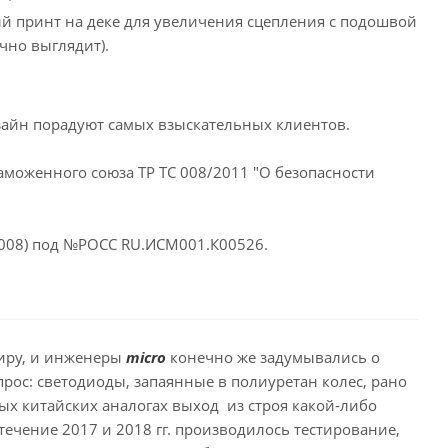
й принт на деке для увеличения сцепления с подошвой
чно выглядит).
дизайн порадуют самых взыскательных клиентов.
аможенного союза ТР ТС 008/2011 "О безопасности
2008) под №РОСС RU.ИСМ001.К00526.
миру, и инженеры
micro
конечно же задумывались о
рос: светодиоды, запаянные в полиуретан колес, рано
ых китайских аналогах выход из строя какой-либо
течение 2017 и 2018 гг. производилось тестирование,