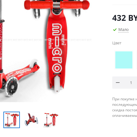
432
B
Мало
Цвет
При покупке 
последующему
скидка посто
оплачиваемые