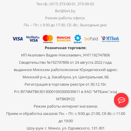
Тел./ф.: (017) 373-00-01, 373-00-02
Bvt@bvt.by
Режим работы офиса:
Пн. – Пт.: с 9:30 до 17:30, Сб.-Вс.: Выходные дни
Розничная торговля:
ИП Акалович Вадим Николаевич, УНП 192747806
Свидетельство №192747806 от 24 августа 2022 года,
выданное Минским райсполкомом Юридический адрес:
Минский р-н, д. Закаблуки, ул. Центральная, 6Б
Регистрация в торговом реестре от 30.12.16г.
Р/с BY74MTBK30130001093300039611 в ЗАО "МТБанк",код
MTBKBY22
Режим работы интернет магазина:
Прием и обработка заказов: Пн. – Пт.: с 9:00 до 21:00, Сб-Вс: с 11:00
до 19:00
Шоу-рум: г. Минск, ул. Одоевского, 131-301