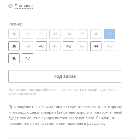
Под заказ
Размер
30
31
32
33
34
35
36
37
38
39
40
41
42
43
44
45
46
47
Под заказ
Наши менеджеры обязательно свяжутся с вами и уточнят
условия заказа
При покупке нескольких товаров единовременно, ко второму
и последующему товарам (за самым дорогим товаром в чеке)
будет применена скидка постоянного клиента. Скидки не
применяются на товары, оплачиваемые в рассрочку.