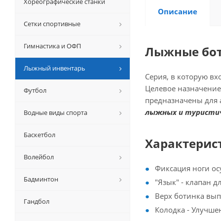
Хореографические станки
Описание
Сетки спортивные
Гимнастика и ОФП
Лыжные боти
Лыжный инвентарь
Серия, в которую вх
Целевое назначение
Футбол
предназначены для 
лыжных и туристиче
Водные виды спорта
Баскетбол
Характерис
Волейбол
Фиксация ноги ос
Бадминтон
"Язык" - клапан д
Верх ботинка вып
Гандбол
Колодка - Улучше