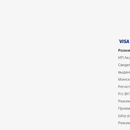
Розни
ИП Ак
Свидет
выдан
Мински
Регист
Р/с B
Режим
Прием 
Шоу-ру
Режим 