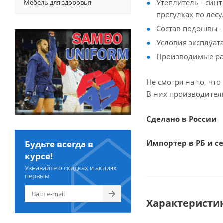
Утеплитель - син
Мебель для здоровья
прогулках по лесу
Состав подошвы -
Условия эксплуата
Производимые раз
Не смотря на то, чт
В них производителю
Сделано в России
Импортер в РБ и с
Будьте всегда в
курсе!
Узнавайте о скидках и акциях
первым
Характеристи