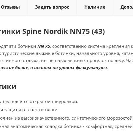
Отзывы
Задать вопрос
Наличие
Допо
нки Spine Nordik NN75 (43)
одят эти ботинки
NN 75
, соответственно система крепления 
: туристические лыжные ботинки, начального уровня, ката
активного отдыха, неспешных лыжных прогулок по лесу. Ча
ских базах, в школах на уроках физкультуры.
тики
уществляется открытой шнуровкой.
ля защиты от снега и влаги.
олнен из высококачественного, синтетического морозосто
нная анатомическая колодка ботинка - комфортная, средней