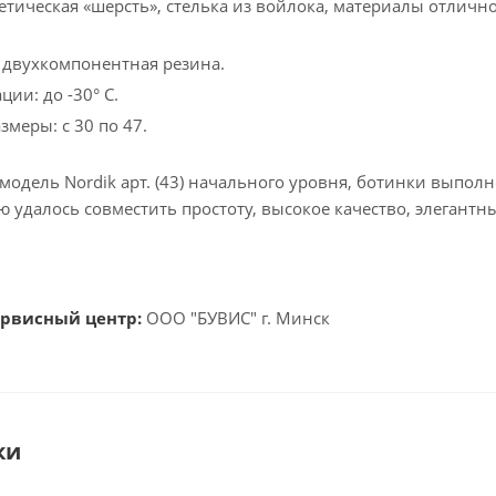
тетическая «шерсть», стелька из войлока, материалы отлич
.
 двухкомпонентная резина.
ции: до -30° С.
меры: с 30 по 47.
о модель Nordik арт. (43) начального уровня, ботинки выпо
 удалось совместить простоту, высокое качество, элегант
ервисный центр:
ООО "БУВИС" г. Минск
ки