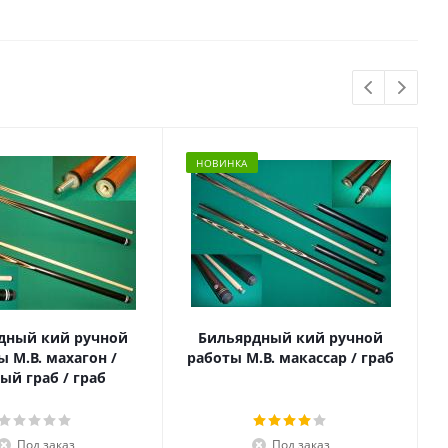
НОВИНКА
дный кий ручной
Бильярдный кий ручной
ы М.В. махагон /
работы М.В. макассар / граб
ый граб / граб
Под заказ
Под заказ