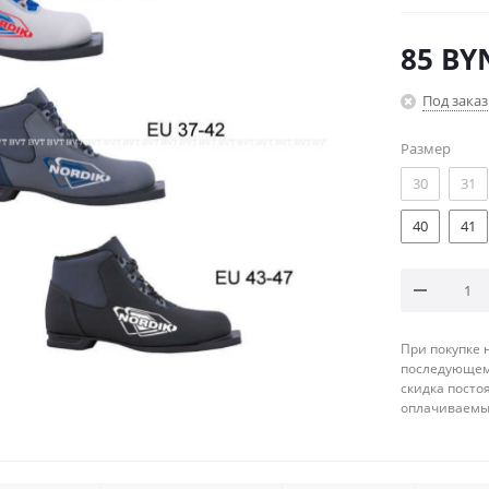
85
BY
Под заказ
Размер
30
31
40
41
При покупке 
последующему
скидка посто
оплачиваемые