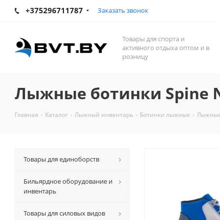
+375296711787
Заказать звонок
Товары для спорта и
активного отдыха оптом и в
розницу
Лыжные ботинки Spine N
Главная
-
Каталог
-
Лыжный инвентарь
-
Ботинки лыжные
-
Лыжные 
Товары для единоборств
Бильярдное оборудование и
инвентарь
Товары для силовых видов