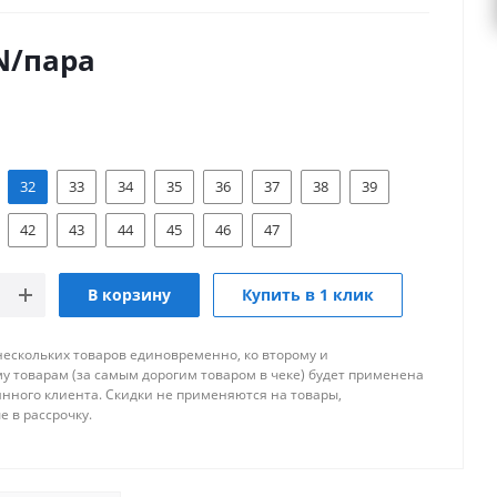
N
/пара
32
33
34
35
36
37
38
39
42
43
44
45
46
47
В корзину
Купить в 1 клик
нескольких товаров единовременно, ко второму и
 товарам (за самым дорогим товаром в чеке) будет применена
янного клиента. Скидки не применяются на товары,
 в рассрочку.