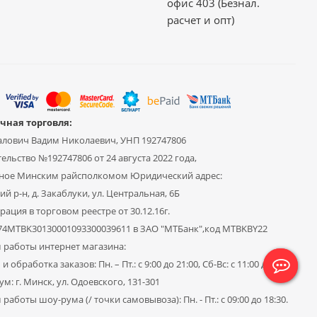
офис 403 (Безнал.
расчет и опт)
чная торговля:
алович Вадим Николаевич, УНП 192747806
ельство №192747806 от 24 августа 2022 года,
ное Минским райсполкомом Юридический адрес:
й р-н, д. Закаблуки, ул. Центральная, 6Б
рация в торговом реестре от 30.12.16г.
Y74MTBK30130001093300039611 в ЗАО "МТБанк",код MTBKBY22
 работы интернет магазина:
и обработка заказов: Пн. – Пт.: с 9:00 до 21:00, Сб-Вс: с 11:00 до 19:00
м: г. Минск, ул. Одоевского, 131-301
работы шоу-рума (/ точки самовывоза): Пн. - Пт.: с 09:00 до 18:30.