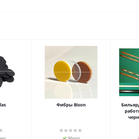
las
Фибры Bison
Бильяр
работ
черн
чно
Много