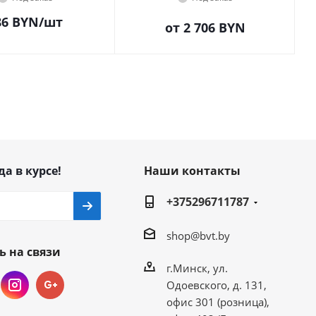
86
BYN
/шт
от
2 706 BYN
да в курсе!
Наши контакты
+375296711787
shop@bvt.by
ь на связи
г.Минск, ул.
Одоевского, д. 131,
офис 301 (розница),