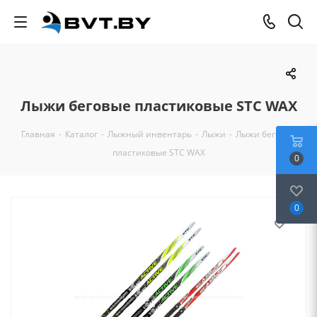
Лыжи беговые пластиковые STC WAX
Главная
-
Каталог
-
Лыжный инвентарь
-
Лыжи
-
Лыжи беговые
пластиковые STC WAX
0
0