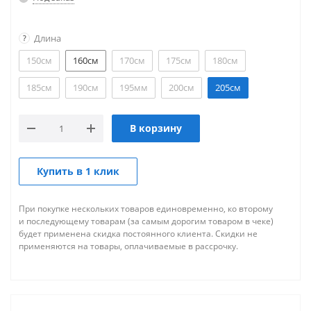
Длина
?
150см
160см
170см
175см
180см
185см
190см
195мм
200см
205см
В корзину
Купить в 1 клик
При покупке нескольких товаров единовременно, ко второму
и последующему товарам (за самым дорогим товаром в чеке)
будет применена скидка постоянного клиента. Скидки не
применяются на товары, оплачиваемые в рассрочку.