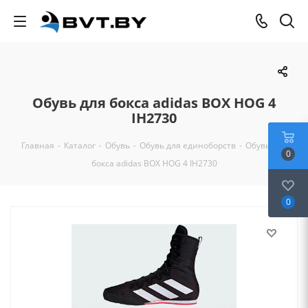
Обувь для бокса adidas BOX HOG 4
IH2730
Главная
-
Каталог
-
Обувь
-
Обувь для единоборств
-
Обувь для
0
бокса adidas BOX HOG 4 IH2730
0