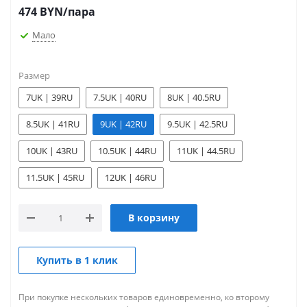
474
BYN
/пара
Мало
Размер
7UK | 39RU
7.5UK | 40RU
8UK | 40.5RU
8.5UK | 41RU
9UK | 42RU
9.5UK | 42.5RU
10UK | 43RU
10.5UK | 44RU
11UK | 44.5RU
11.5UK | 45RU
12UK | 46RU
В корзину
Купить в 1 клик
При покупке нескольких товаров единовременно, ко второму