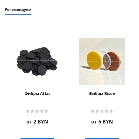
Рекомендуем
Фибры Atlas
Фибры Bison
от
2 BYN
от
5 BYN