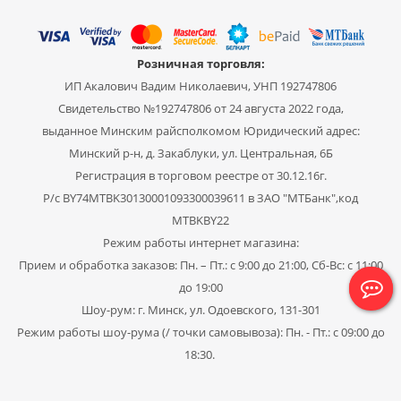
Розничная торговля:
ИП Акалович Вадим Николаевич, УНП 192747806
Свидетельство №192747806 от 24 августа 2022 года,
выданное Минским райсполкомом Юридический адрес:
Минский р-н, д. Закаблуки, ул. Центральная, 6Б
Регистрация в торговом реестре от 30.12.16г.
Р/с BY74MTBK30130001093300039611 в ЗАО "МТБанк",код
MTBKBY22
Режим работы интернет магазина:
Прием и обработка заказов: Пн. – Пт.: с 9:00 до 21:00, Сб-Вс: с 11:00
до 19:00
Шоу-рум: г. Минск, ул. Одоевского, 131-301
Режим работы шоу-рума (/ точки самовывоза): Пн. - Пт.: с 09:00 до
18:30.