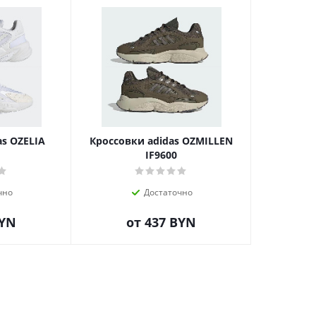
as OZELIA
Кроссовки adidas OZMILLEN
1
IF9600
чно
Достаточно
BYN
от
437 BYN