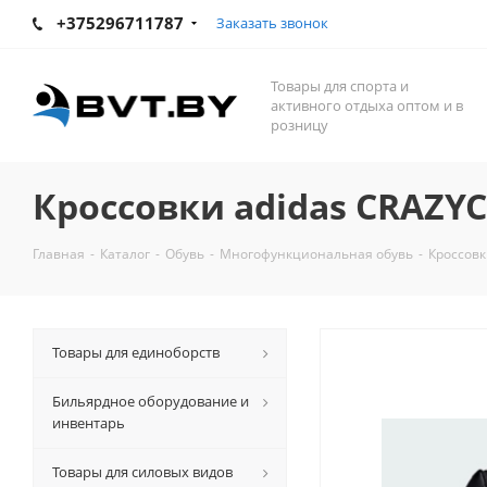
+375296711787
Заказать звонок
Товары для спорта и
активного отдыха оптом и в
розницу
Кроссовки adidas CRAZYC
Главная
-
Каталог
-
Обувь
-
Многофункциональная обувь
-
Кроссовк
Товары для единоборств
Бильярдное оборудование и
инвентарь
Товары для силовых видов