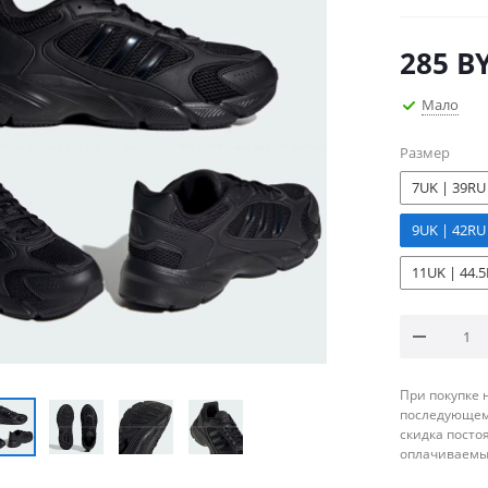
285
B
Мало
Размер
7UK | 39RU
9UK | 42RU
11UK | 44.
При покупке 
последующему
скидка посто
оплачиваемые