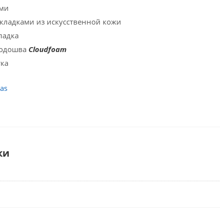
ами
накладками из искусственной кожи
ладка
подошва
Cloudfoam
тка
as
ки