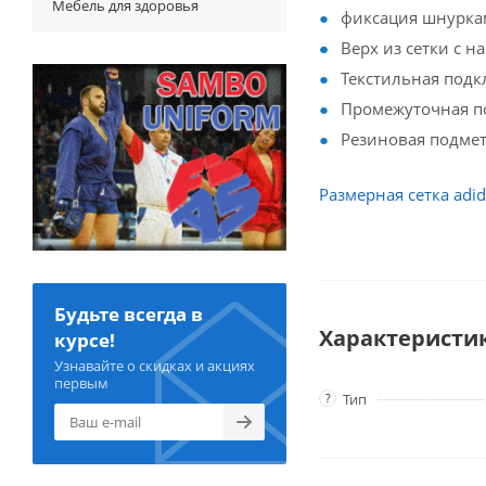
Мебель для здоровья
фиксация шнурк
Верх из сетки с 
Текстильная подк
Промежуточная 
Резиновая подме
Размерная сетка adid
Будьте всегда в
Характеристи
курсе!
Узнавайте о скидках и акциях
первым
?
Тип