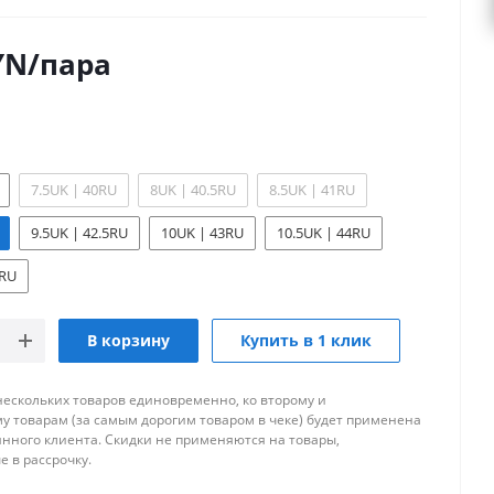
YN
/пара
7.5UK | 40RU
8UK | 40.5RU
8.5UK | 41RU
9.5UK | 42.5RU
10UK | 43RU
10.5UK | 44RU
5RU
В корзину
Купить в 1 клик
нескольких товаров единовременно, ко второму и
 товарам (за самым дорогим товаром в чеке) будет применена
янного клиента. Скидки не применяются на товары,
 в рассрочку.