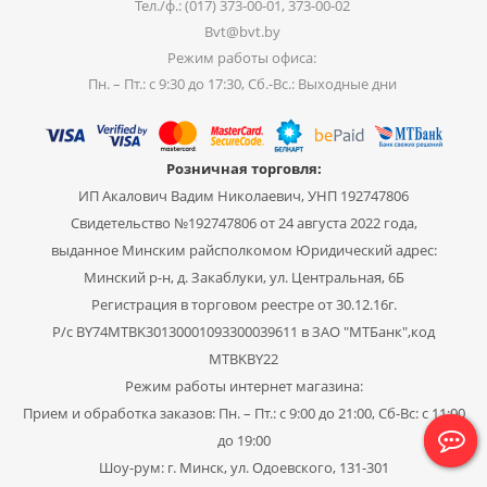
Тел./ф.: (017) 373-00-01, 373-00-02
Bvt@bvt.by
Режим работы офиса:
Пн. – Пт.: с 9:30 до 17:30, Сб.-Вс.: Выходные дни
Розничная торговля:
ИП Акалович Вадим Николаевич, УНП 192747806
Свидетельство №192747806 от 24 августа 2022 года,
выданное Минским райсполкомом Юридический адрес:
Минский р-н, д. Закаблуки, ул. Центральная, 6Б
Регистрация в торговом реестре от 30.12.16г.
Р/с BY74MTBK30130001093300039611 в ЗАО "МТБанк",код
MTBKBY22
Режим работы интернет магазина:
Прием и обработка заказов: Пн. – Пт.: с 9:00 до 21:00, Сб-Вс: с 11:00
до 19:00
Шоу-рум: г. Минск, ул. Одоевского, 131-301