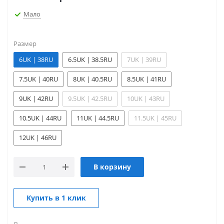
Мало
Размер
6UK | 38RU
6.5UK | 38.5RU
7UK | 39RU
7.5UK | 40RU
8UK | 40.5RU
8.5UK | 41RU
9UK | 42RU
9.5UK | 42.5RU
10UK | 43RU
10.5UK | 44RU
11UK | 44.5RU
11.5UK | 45RU
12UK | 46RU
В корзину
Купить в 1 клик