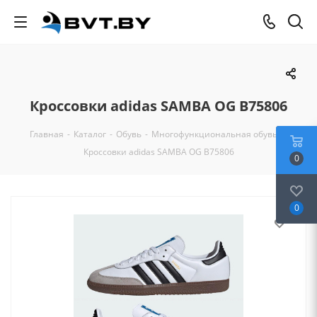
Кроссовки adidas SAMBA OG B75806
Главная
-
Каталог
-
Обувь
-
Многофункциональная обувь
-
Кроссовки adidas SAMBA OG B75806
0
0