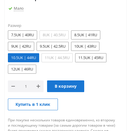
Мало
Размер
7.5UK | 40RU
8UK | 40.5RU
8.5UK | 41RU
9UK | 42RU
9.5UK | 42.5RU
10UK | 43RU
10.5UK | 44RU
11UK | 44.5RU
11.5UK | 45RU
12UK | 46RU
В корзину
Купить в 1 клик
При покупке нескольких товаров единовременно, ко второму
и последующему товарам (за самым дорогим товаром в чеке)
будет применена скидка постоянного клиента. Скидки не