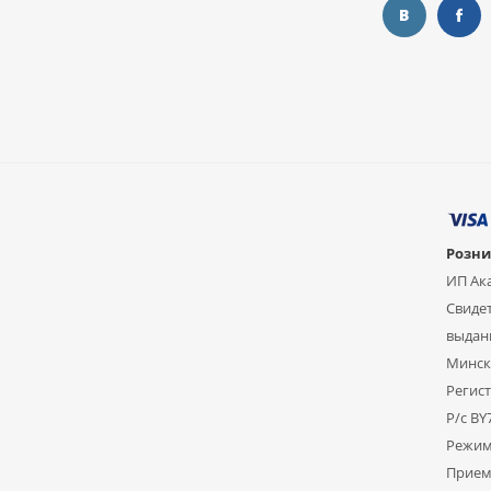
Розни
ИП Ак
Свидет
выдан
Мински
Регист
Р/с B
Режим
Прием 