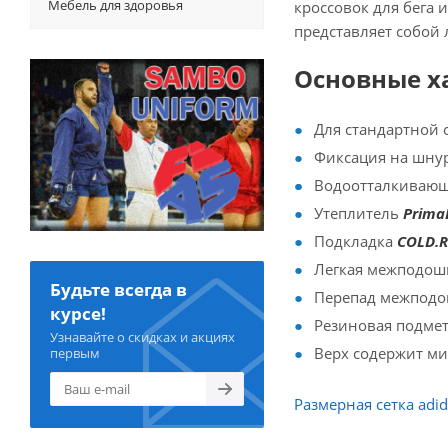
Мебель для здоровья
кроссовок для бега 
представляет собой
Основные х
Для стандартной 
Фиксация на шну
Водоотталкивающ
Утеплитель
Prima
Подкладка
COLD.
Легкая межподошв
Будьте всегда в
Перепад межподошв
курсе!
Резиновая подме
Узнавайте о скидках и акциях
Верх содержит ми
первым
Размерная сетка adid