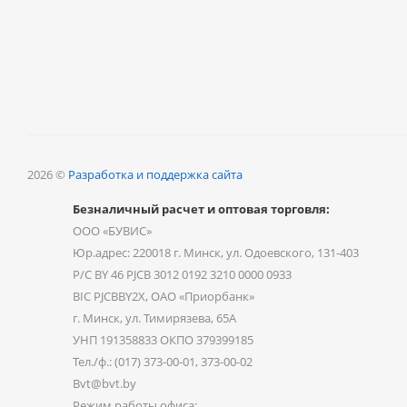
2026 ©
Разработка и поддержка сайта
Безналичный расчет и оптовая торговля:
ООО «БУВИС»
Юр.адрес: 220018 г. Минск, ул. Одоевского, 131-403
Р/С BY 46 PJCB 3012 0192 3210 0000 0933
BIC PJCBBY2X, ОАО «Приорбанк»
г. Минск, ул. Тимирязева, 65А
УНП 191358833 ОКПО 379399185
Тел./ф.: (017) 373-00-01, 373-00-02
Bvt@bvt.by
Режим работы офиса: