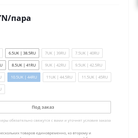
YN
/пара
6.5UK | 38.5RU
7UK | 39RU
7.5UK | 40RU
RU
8.5UK | 41RU
9UK | 42RU
9.5UK | 42.5RU
U
10.5UK | 44RU
11UK | 44.5RU
11.5UK | 45RU
U
Под заказ
ры обязательно свяжутся с вами и уточнят условия заказа
нескольких товаров единовременно, ко второму и