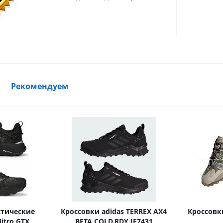
Рекомендуем
стические
Кроссовки adidas TERREX AX4
Кроссовк
itro GTX
BETA COLD.RDY IF7431