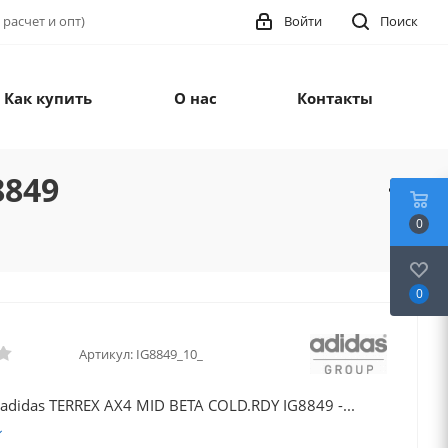
 расчет и опт)
Войти
Поиск
Как купить
О нас
Контакты
8849
0
0
Артикул:
IG8849_10_
adidas TERREX AX4 MID BETA COLD.RDY IG8849 -...