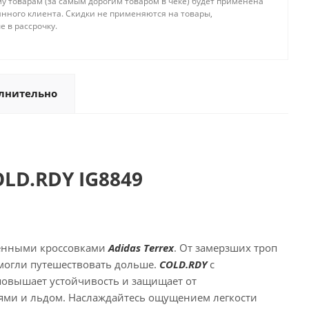
 товарам (за самым дорогим товаром в чеке) будет применена
янного клиента. Скидки не применяются на товары,
 в рассрочку.
лнительно
OLD.RDY IG8849
ленными кроссовками
Adidas Terrex
. От замерзших троп
 могли путешествовать дольше.
COLD.RDY
с
повышает устойчивость и защищает от
нями и льдом. Наслаждайтесь ощущением легкости