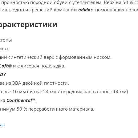
и прочностью походной обуви с утеплителем. Верх на 50 % с
 лишь одно из решений компании
adidas
, помогающих поло
арактеристики
стопы
рках
ий синтетический верх с формованным носком.
Loft®
и флисовая подкладка.
RDY
а из ЭВА двойной плотности.
ы: 10 мм (пятка: 24 мм / передняя часть стопы: 14 мм)
тка
Continental™
.
нимум 50 % переработанного материала.
as