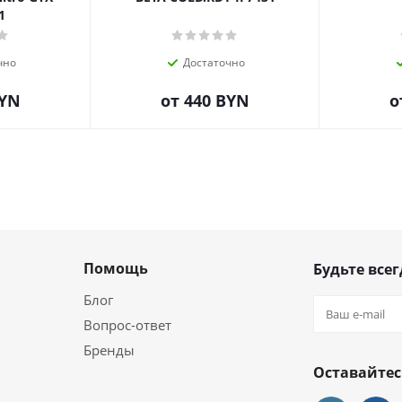
1
чно
Достаточно
BYN
от
440 BYN
о
Помощь
Будьте всег
Блог
Вопрос-ответ
Бренды
Оставайтес