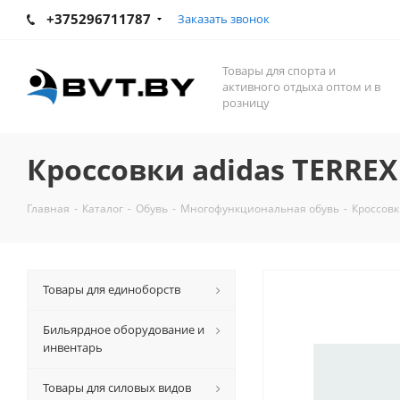
+375296711787
Заказать звонок
Товары для спорта и
активного отдыха оптом и в
розницу
Кроссовки adidas TERREX
Главная
-
Каталог
-
Обувь
-
Многофункциональная обувь
-
Кроссовк
Товары для единоборств
Бильярдное оборудование и
инвентарь
Товары для силовых видов