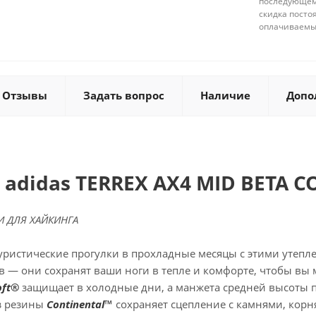
последующему
скидка посто
оплачиваемые
Отзывы
Задать вопрос
Наличие
Допо
 adidas TERREX AX4 MID BETA C
 ДЛЯ ХАЙКИНГА
уристические прогулки в прохладные месяцы с этими утеп
в — они сохранят ваши ноги в тепле и комфорте, чтобы вы
oft®
защищает в холодные дни, а манжета средней высоты 
из резины
Continental™
сохраняет сцепление с камнями, кор