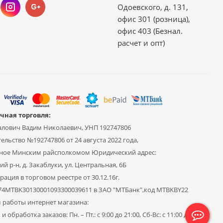
Одоевского, д. 131,
офис 301 (розница),
офис 403 (Безнал.
расчет и опт)
чная торговля:
алович Вадим Николаевич, УНП 192747806
ельство №192747806 от 24 августа 2022 года,
ное Минским райсполкомом Юридический адрес:
й р-н, д. Закаблуки, ул. Центральная, 6Б
рация в торговом реестре от 30.12.16г.
Y74MTBK30130001093300039611 в ЗАО "МТБанк",код MTBKBY22
 работы интернет магазина:
и обработка заказов: Пн. – Пт.: с 9:00 до 21:00, Сб-Вс: с 11:00 до 19:00