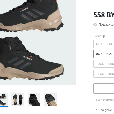
558
B
Под заказ
Размер
6UK | 38RU
8UK | 40.5
10UK | 43R
12UK | 46R
Наши менедже
При покупке 