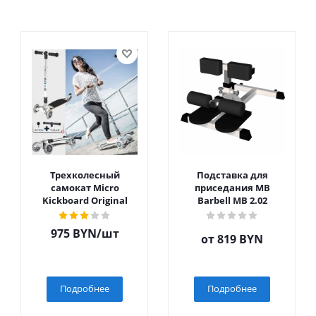
Трехколесный
Подставка для
самокат Micro
приседания MB
Kickboard Original
Barbell MB 2.02
975
BYN
/шт
от
819 BYN
Подробнее
Подробнее