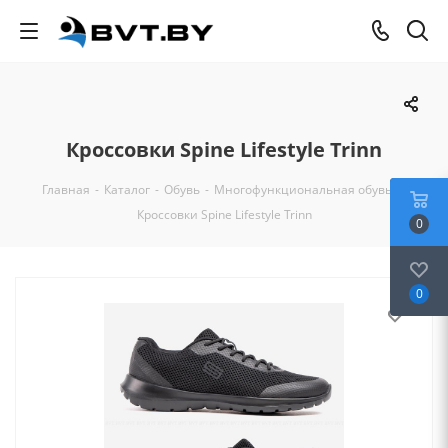
Кроссовки Spine Lifestyle Trinn
Главная
-
Каталог
-
Обувь
-
Многофункциональная обувь
-
Кроссовки Spine Lifestyle Trinn
0
0