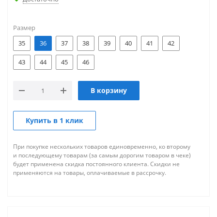
Размер
35
36
37
38
39
40
41
42
43
44
45
46
В корзину
Купить в 1 клик
При покупке нескольких товаров единовременно, ко второму
и последующему товарам (за самым дорогим товаром в чеке)
будет применена скидка постоянного клиента. Скидки не
применяются на товары, оплачиваемые в рассрочку.