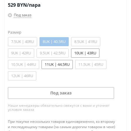
529
BYN
/пара
Под заказ
Размер
7.5UK | 40RU
8UK | 40.5RU
8.5UK | 41RU
9UK | 42RU
9.5UK | 42.5RU
10UK | 43RU
10.5UK | 44RU
11UK | 44.5RU
11.5UK | 45RU
12UK | 46RU
Под заказ
Наши менеджеры обязательно свяжутся с вами и уточнят
условия заказа
При покупке нескольких товаров единовременно, ко второму
и последующему товарам (за самым дорогим товаром в чеке)