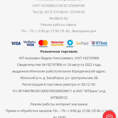
УНП 191358833 ОКПО 379399185
Тел./ф.: (017) 373-00-01, 373-00-02
Bvt@bvt.by
Режим работы офиса:
Пн. – Пт.: с 9:30 до 17:30, Сб.-Вс.: Выходные дни
Розничная торговля:
ИП Акалович Вадим Николаевич, УНП 192747806
Свидетельство №192747806 от 24 августа 2022 года,
выданное Минским райсполкомом Юридический адрес:
Минский р-н, д. Закаблуки, ул. Центральная, 6Б
Регистрация в торговом реестре от 30.12.16г.
Р/с BY74MTBK30130001093300039611 в ЗАО "МТБанк",код
MTBKBY22
Режим работы интернет магазина:
Прием и обработка заказов: Пн. – Пт.: с 9:00 до 21:00, Сб-Вс: с 11:00
до 19:00