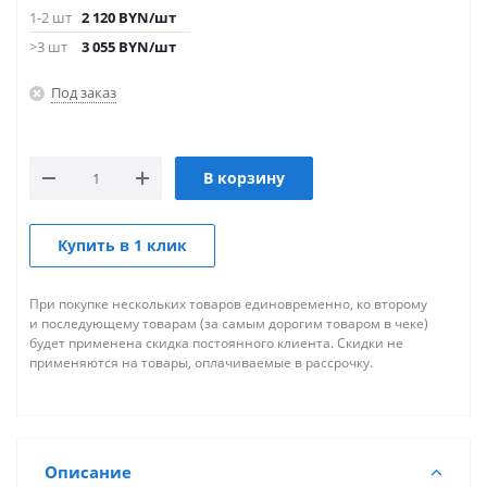
1-2 шт
2 120
BYN
/шт
>3 шт
3 055
BYN
/шт
Под заказ
В корзину
Купить в 1 клик
При покупке нескольких товаров единовременно, ко второму
и последующему товарам (за самым дорогим товаром в чеке)
будет применена скидка постоянного клиента. Скидки не
применяются на товары, оплачиваемые в рассрочку.
Описание