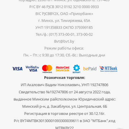
Р/С BY 46 PJCB 3012 0192 3210 0000 0933
BIC PJCBBY2X, ОАО «Приорбанк»
г. Минск, ул. Тимирязева, 65А
УНП 191358833 ОКПО 379399185
Тел./ф.: (017) 373-00-01, 373-00-02
Bvt@bvt.by
Режим работы офиса:
Пн. – Пт.: с 9:30 до 17:30, Сб.-Вс.: Выходные дни
Розничная торговля:
ИП Акалович Вадим Николаевич, УНП 192747806
Свидетельство №192747806 от 24 августа 2022 года,
выданное Минским райсполкомом Юридический адрес:
Минский р-н, д. Закаблуки, ул. Центральная, 6Б
Регистрация в торговом реестре от 30.12.16г.
Р/с BY74MTBK30130001093300039611 в ЗАО "МТБанк",код
MTBKBY22