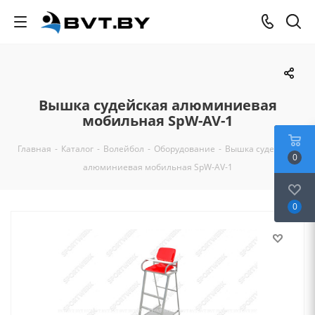
Вышка судейская алюминиевая
мобильная SpW-AV-1
Главная
-
Каталог
-
Волейбол
-
Оборудование
-
Вышка судейская
0
алюминиевая мобильная SpW-AV-1
0