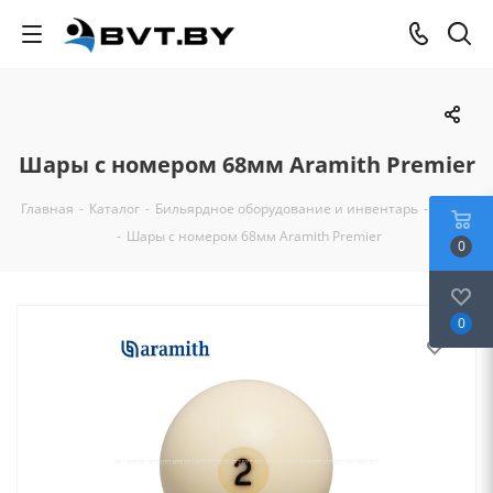
Шары с номером 68мм Aramith Premier
Главная
-
Каталог
-
Бильярдное оборудование и инвентарь
-
Шары
-
Шары с номером 68мм Aramith Premier
0
0