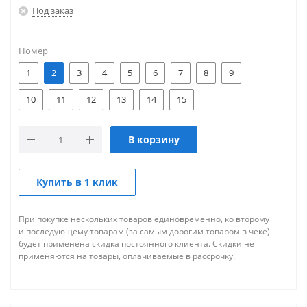
Под заказ
Номер
1
2
3
4
5
6
7
8
9
10
11
12
13
14
15
В корзину
Купить в 1 клик
При покупке нескольких товаров единовременно, ко второму
и последующему товарам (за самым дорогим товаром в чеке)
будет применена скидка постоянного клиента. Скидки не
применяются на товары, оплачиваемые в рассрочку.