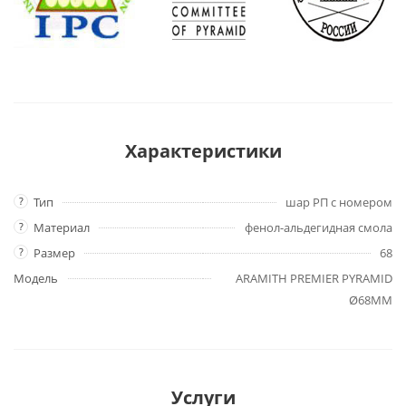
Характеристики
?
Тип
шар РП с номером
?
Материал
фенол-альдегидная смола
?
Размер
68
Модель
ARAMITH PREMIER PYRAMID
Ø68ММ
Услуги