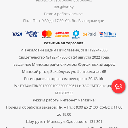
Тел./ф.: (017) 373-00-01, 373-00-02
Bvt@bvt.by
Режим работы офиса:
Пн. – Пт.: с 9:30 до 17:30, Сб.-Вс.: Выходные дни
Розничная торговля:
ИП Акалович Вадим Николаевич, УНП 192747806
Свидетельство №192747806 от 24 августа 2022 года,
выданное Минским райсполкомом Юридический адрес:
Минский р-н, д. Закаблуки, ул. Центральная, 6Б
Регистрация в торговом реестре от 30.12.16г.
Р/с BY74MTBK30130001093300039611 в ЗАО "МТБанк",код
MTBKBY22
Режим работы интернет магазина:
Прием и обработка заказов: Пн. – Пт.: с 9:00 до 21:00, Сб-Вс: с 11:00
до 19:00
Шоу-рум: г. Минск, ул. Одоевского, 131-301