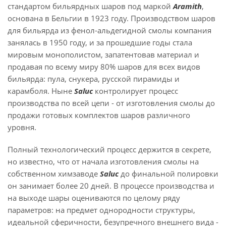
стандартом бильярдных шаров под маркой
Aramith
,
основана в Бельгии в 1923 году. Производством шаров
для бильярда из фенол-альдегидной смолы компания
занялась в 1950 году, и за прошедшие годы стала
мировым монополистом, запатентовав материал и
продавая по всему миру 80% шаров для всех видов
бильярда: пула, снукера, русской пирамиды и
карамболя. Ныне
Saluс
контролирует процесс
производства по всей цепи - от изготовления смолы до
продажи готовых комплектов шаров различного
уровня.
Полный технологический процесс держится в секрете,
но известно, что от начала изготовления смолы на
собственном химзаводе
Saluс
до финальной полировки
он занимает более 20 дней. В процессе производства и
на выходе шары оцениваются по целому ряду
параметров: на предмет однородности структуры,
идеальной сферичности, безупречного внешнего вида -