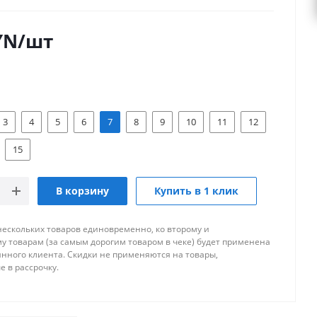
YN
/шт
3
4
5
6
7
8
9
10
11
12
15
В корзину
Купить в 1 клик
нескольких товаров единовременно, ко второму и
 товарам (за самым дорогим товаром в чеке) будет применена
янного клиента. Скидки не применяются на товары,
 в рассрочку.