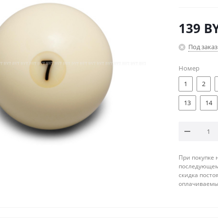
139
B
Под заказ
Номер
1
2
13
14
При покупке 
последующему
скидка посто
оплачиваемые