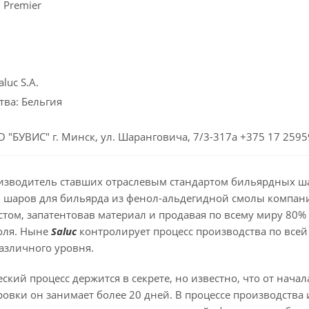
 Premier
luc S.A.
тва: Бельгия
 "БУВИС" г. Минск, ул. Шаранговича, 7/3-317а +375 17 259
оизводитель ставших отраслевым стандартом бильярдных 
 шаров для бильярда из фенол-альдегидной смолы компания
м, запатентовав материал и продавая по всему миру 80% ш
оля. Ныне
Saluс
контролирует процесс производства по всей
азличного уровня.
кий процесс держится в секрете, но известно, что от нач
овки он занимает более 20 дней. В процессе производства