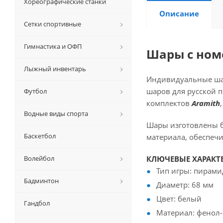
Хореографические станки
Описание
Сетки спортивные
Гимнастика и ОФП
Шары с ном
Лыжный инвентарь
Индивидуальные шар
шаров для русской
Футбол
комплектов
Aramith
Водные виды спорта
Шары изготовлены 
Баскетбол
материала, обеспеч
Волейбол
КЛЮЧЕВЫЕ ХАРАКТ
Тип игры: пирами
Бадминтон
Диаметр: 68 мм
Цвет: белый
Гандбол
Материал: фенол-