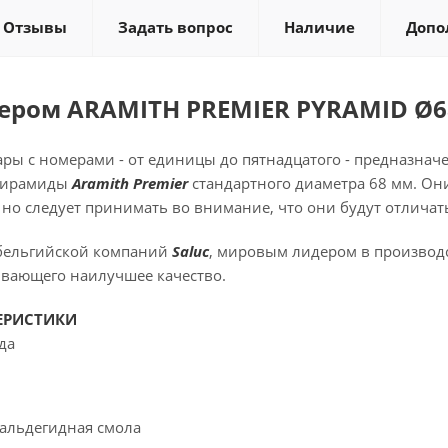
Отзывы
Задать вопрос
Наличие
Допо
ером ARAMITH PREMIER PYRAMID Ø
ы с номерами - от единицы до пятнадцатого - предназна
 пирамиды
Aramith Premier
стандартного диаметра 68 мм. Они
, но следует принимать во внимание, что они будут отличать
бельгийской компаний
Saluc
, мировым лидером в производ
ивающего наилучшее качество.
ЕРИСТИКИ
да
альдегидная смола