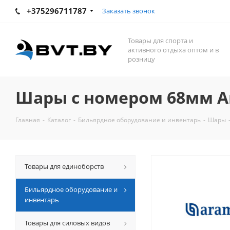
+375296711787
Заказать звонок
Товары для спорта и
активного отдыха оптом и в
розницу
Шары с номером 68мм Ar
Главная
-
Каталог
-
Бильярдное оборудование и инвентарь
-
Шары
Товары для единоборств
Бильярдное оборудование и
инвентарь
Товары для силовых видов