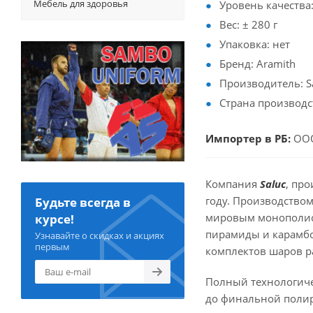
Мебель для здоровья
Уровень качества:
Вес: ± 280 г
Упаковка: нет
Бренд: Aramith
Производитель: Sa
Страна производс
Импортер в РБ:
ООО
Компания
Saluc
, пр
году. Производством
Будьте всегда в
мировым монополисто
курсе!
пирамиды и карамб
Узнавайте о скидках и акциях
первым
комплектов шаров р
Полный технологичес
до финальной полир