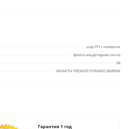
шар РП с номером
фенол-альдегидная смола
68
ARAMITH PREMIER PYRAMID Ø68ММ
Гарантия 1 год