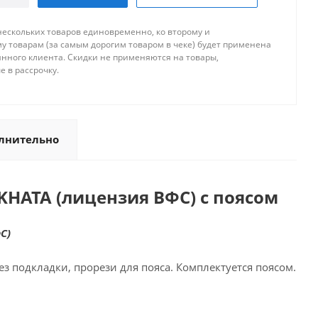
нескольких товаров единовременно, ко второму и
 товарам (за самым дорогим товаром в чеке) будет применена
янного клиента. Скидки не применяются на товары,
 в рассрочку.
лнительно
KHATA (лицензия ВФС) с поясом
С)
ез подкладки, прорези для пояса. Комплектуется поясом.