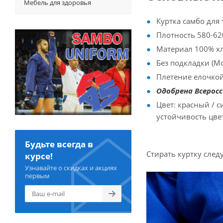
Мебель для здоровья
Куртка самбо для
Плотность 580-62
Материал 100% х
Без подкладки (Мо
Плетение елочко
Одобрена Всеросс
Цвет: красный / 
устойчивость цвет
Будьте всегда в
Стирать куртку след
курсе!
Узнавайте о скидках и акциях
первым