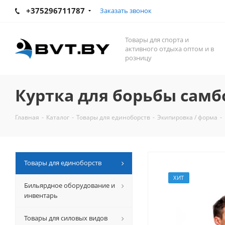
+375296711787
Заказать звонок
Товары для спорта и
активного отдыха оптом и в
розницу
Куртка для борьбы самб
Главная
-
Каталог
-
Товары для единоборств
-
Экипировка / форма
-
Товары для единоборств
ХИТ
Бильярдное оборудование и
инвентарь
Товары для силовых видов