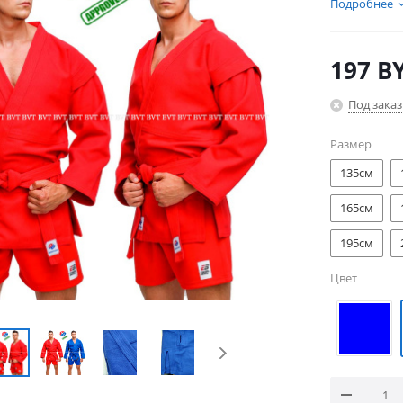
Подробнее
197
B
Под заказ
Размер
135см
165см
195см
Цвет