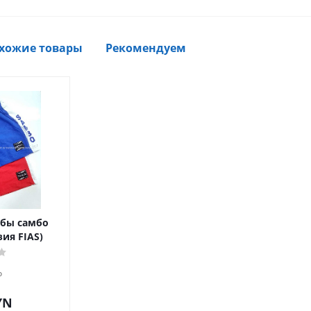
хожие товары
Рекомендуем
бы самбо
зия FIAS)
о
YN