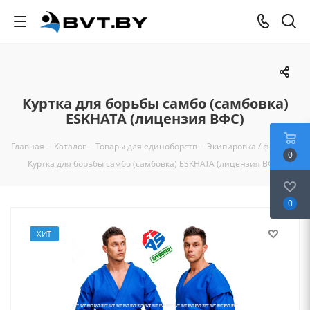
Куртка для борьбы самбо (самбовка)
ESKHATA (лицензия ВФС)
Главная
-
Каталог
-
Товары для единоборств
-
Экипировка / форма
-
0
Куртка для борьбы самбо (самбовка) ESKHATA (лицензия ВФС)
0
ХИТ