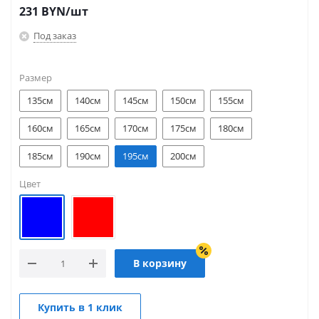
231
BYN
/шт
Под заказ
Размер
135см
140см
145см
150см
155см
160см
165см
170см
175см
180см
185см
190см
195см
200см
Цвет
В корзину
Купить в 1 клик