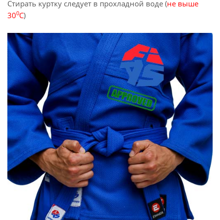
Стирать куртку следует в прохладной воде (
не выше
0
30
С
)