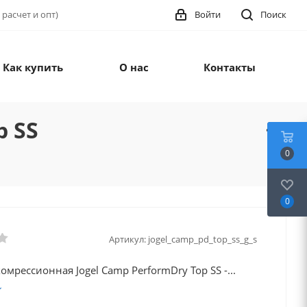
 расчет и опт)
Войти
Поиск
Как купить
О нас
Контакты
p SS
0
0
Артикул:
jogel_camp_pd_top_ss_g_s
омрессионная Jogel Camp PerformDry Top SS -...