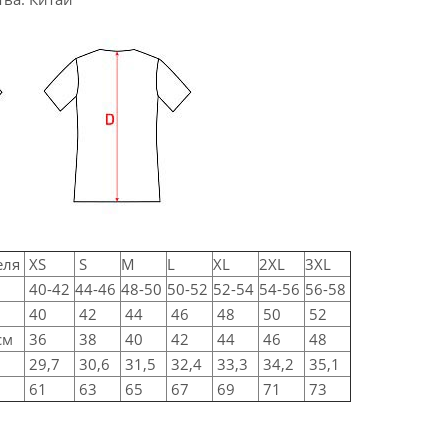
еля
XS
S
M
L
XL
2XL
3XL
40-42
44-46
48-50
50-52
52-54
54-56
56-58
40
42
44
46
48
50
52
см
36
38
40
42
44
46
48
29,7
30,6
31,5
32,4
33,3
34,2
35,1
61
63
65
67
69
71
73