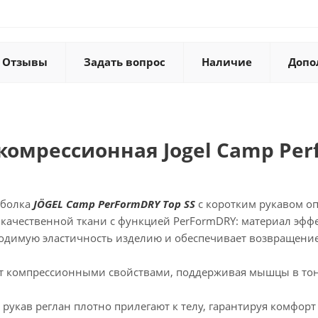
Отзывы
Задать вопрос
Наличие
Допо
комрессионная Jogel Camp Perf
тболка
JÖGEL Camp PerFormDRY Top SS
с коротким рукавом о
 качественной ткани с функцией PerFormDRY: материал эфф
ходимую эластичность изделию и обеспечивает возвращение
ет компрессионными свойствами, поддерживая мышцы в тону
 рукав реглан плотно прилегают к телу, гарантируя комфор