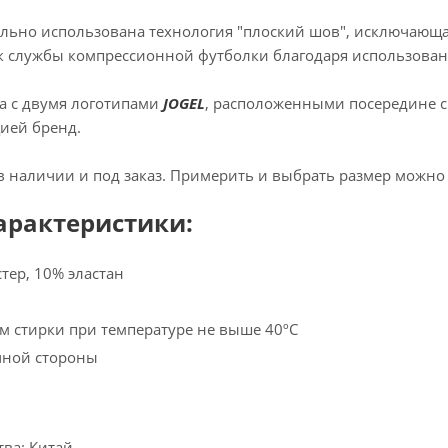
льно использована технология "плоский шов", исключающа
 службы компрессионной футболки благодаря использова
а с двумя логотипами
JOGEL
, расположенными посередине сп
ией бренд.
 наличии и под заказ. Примерить и выбрать размер можно у
арактеристики:
тер, 10% эластан
м стирки при температуре не выше 40ºC
чной стороны
тва: Китай