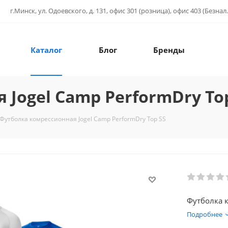
г.Минск, ул. Одоевского, д. 131, офис 301 (розница), офис 403 (Безнал.
Каталог
Блог
Бренды
Jogel Camp PerformDry To
Футболка комрессионная Jogel Camp PerformDry Top SS
Футболка к
Подробнее