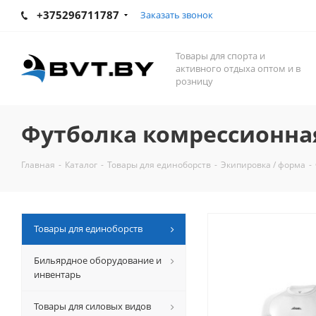
+375296711787
Заказать звонок
Товары для спорта и
активного отдыха оптом и в
розницу
Футболка комрессионная 
Главная
-
Каталог
-
Товары для единоборств
-
Экипировка / форма
-
Товары для единоборств
Бильярдное оборудование и
инвентарь
Товары для силовых видов