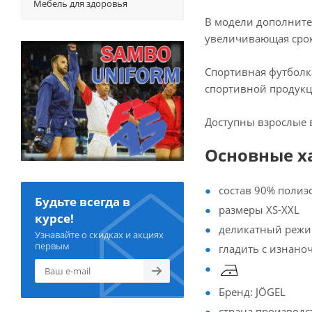
Мебель для здоровья
В модели дополните
увеличивающая срок
Спортивная футболк
спортивной продукц
Доступны взрослые в
Основные х
состав 90% полиэс
Будьте всегда в
размеры XS-XXL
курсе!
деликатный режи
Узнавайте о скидках и акциях
первым
гладить с изнано
Бренд: JÖGEL
страна производс