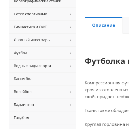
Хореографические станки
Сетки спортивные
Описание
Гимнастика и ОФП
Лыжный инвентарь
Футбол
Футболка 
Водные виды спорта
Баскетбол
Компрессионная фу
кроя изготовлена из
Волейбол
слой, придает необ
Бадминтон
Ткань также облада
Гандбол
Круглая горловина и