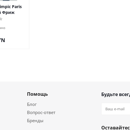
mpic Paris
й Фриж
чно
YN
Помощь
Будьте всег
Блог
Вопрос-ответ
Бренды
Оставайтес