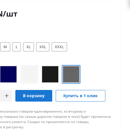
N
/шт
M
L
XL
XXL
XXXL
В корзину
Купить в 1 клик
нескольких товаров единовременно, ко второму и
 товарам (за самым дорогим товаром в чеке) будет применена
янного клиента. Скидки не применяются на товары,
 в рассрочку.