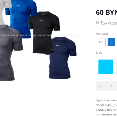
60
BY
Под заказ
Размер
XS
S
Цвет
При покупке 
последующему
скидка посто
оплачиваемые