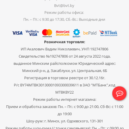
Bvt@bvt.by
Режим работы офиса:
Пн. – Пт.: с 9:30 до 17:30, Сб.-Вс.: Выходные дни
Розничная торговля:
ИП Акалович Вадим Николаевич, УНП 192747806
Свидетельство №192747806 от 24 августа 2022 года,
выданное Минским райсполкомом Юридический адрес:
Минский р-н, д. Закаблуки, ул. Центральная, 6Б
Регистрация в торговом реестре от 30.12.16г.
Р/с BY74MTBK30130001093300039611 в ЗАО "МТБанк",код
MTBKBY22
Режим работы интернет магазина:
Прием и обработка заказов: Пн. – Пт.: с 9:00 до 21:00, Сб-Вс: с 11:00
до 19:00
Шоу-рум: г. Минск, ул. Одоевского, 131-301
Режим работы шоу-рума (/ точки самовывоза): Пн. - Пт.: с 09:00 до