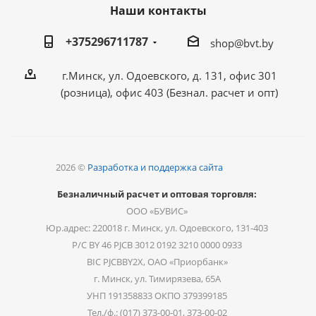
Наши контакты
+375296711787
shop@bvt.by
г.Минск, ул. Одоевского, д. 131, офис 301
(розница), офис 403 (Безнал. расчет и опт)
2026 ©
Разработка и поддержка сайта
Безналичный расчет и оптовая торговля:
ООО «БУВИС»
Юр.адрес: 220018 г. Минск, ул. Одоевского, 131-403
Р/С BY 46 PJCB 3012 0192 3210 0000 0933
BIC PJCBBY2X, ОАО «Приорбанк»
г. Минск, ул. Тимирязева, 65А
УНП 191358833 ОКПО 379399185
Тел./ф.: (017) 373-00-01, 373-00-02