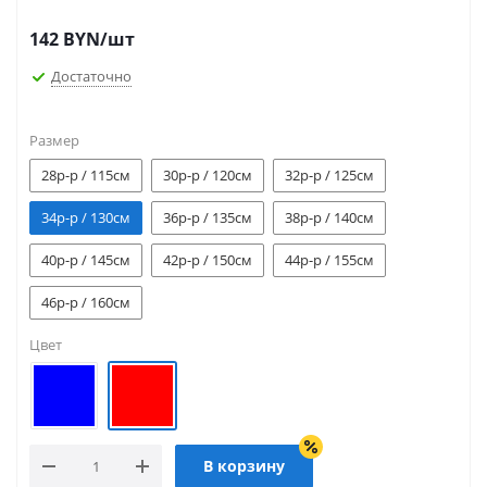
142
BYN
/шт
Достаточно
Размер
28р-р / 115см
30р-р / 120см
32р-р / 125см
34р-р / 130см
36р-р / 135см
38р-р / 140см
40р-р / 145см
42р-р / 150см
44р-р / 155см
46р-р / 160см
Цвет
В корзину