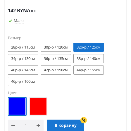
142
BYN
/шт
Мало
Размер
28р-р / 115см
30р-р / 120см
32р-р / 125см
34р-р / 130см
36р-р / 135см
38р-р / 140см
40р-р / 145см
42р-р / 150см
44р-р / 155см
46р-р / 160см
Цвет
В корзину