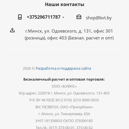
Наши контакты
+375296711787
shop@bvt.by
г.Минск, ул. Одоевского, д. 131, офис 301
(розница), офис 403 (Безнал. расчет и опт)
2026 ©
Разработка и поддержка сайта
Безналичный расчет и оптовая торговля:
ООО «БУВИС»
Юр.адрес: 220018 г. Минск, ул. Одоевского, 131-403
Р/С BY 46 PJCB 3012 0192 3210 0000 0933
BIC PJCBBY2X, ОАО «Приорбанк»
г. Минск, ул. Тимирязева, 65А
УНП 191358833 ОКПО 379399185
Тел./ф.: (017) 373-00-01, 373-00-02