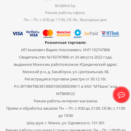
Bvt@bvt.by
Режим работы офиса:
Пн. – Пт.: с 9:30 до 17:30, Сб.-Вс.: Выходные дни
Розничная торговля:
ИП Акалович Вадим Николаевич, УНП 192747806
Свидетельство №192747806 от 24 августа 2022 года,
выданное Минским райсполкомом Юридический адрес:
Минский р-н, д. Закаблуки, ул. Центральная, 6Б
Регистрация в торговом реестре от 30.12.16г.
Р/с BY74MTBK30130001093300039611 в ЗАО "МТБанк",код
MTBKBY22
Режим работы интернет магазина:
Прием и обработка заказов: Пн. – Пт.: с 9:00 до 21:00, Сб-Вс: с 11:00
до 19:00
Шоу-рум: г. Минск, ул. Одоевского, 131-301
Режим работы шоу-рума (/ точки самовывоза): Пн. - Пт.: с 09:00 до