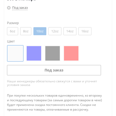
Под заказ
Размер
6oz
8oz
10oz
12oz
14oz
16oz
Цвет
Под заказ
Наши менеджеры обязательно свяжутся с вами и уточнят
условия заказа
При покупке нескольких товаров единовременно, ко второму
и последующему товарам (за самым дорогим товаром в чеке)
будет применена скидка постоянного клиента. Скидки не
применяются на товары, оплачиваемые в рассрочку.