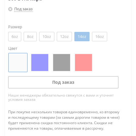
Под заказ
Размер
6oz
8oz
10oz
12oz
14oz
16oz
Цвет
Под заказ
Наши менеджеры обязательно свяжутся с вами и уточнят
условия заказа
При покупке нескольких товаров единовременно, ко второму
и последующему товарам (за самым дорогим товаром в чеке)
будет применена скидка постоянного клиента. Скидки не
применяются на товары, оплачиваемые в рассрочку.