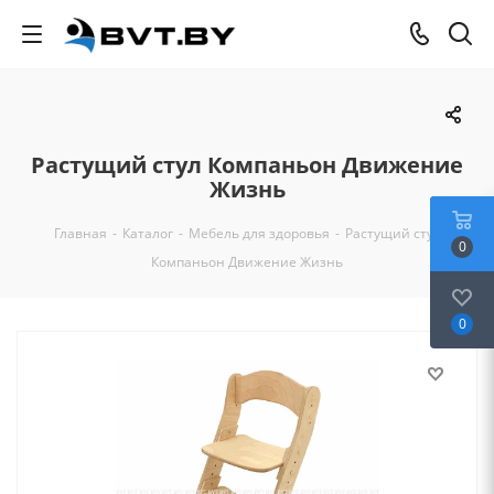
Растущий стул Компаньон Движение
Жизнь
Главная
-
Каталог
-
Мебель для здоровья
-
Растущий стул
0
Компаньон Движение Жизнь
0