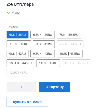
256
BYN
/пара
Мало
Размер
6UK | 38RU
6.5UK | 39RU
7UK | 39.5RU
7.5UK | 40RU
8UK | 41RU
8.5UK | 41.5RU
9UK | 42RU
9.5UK | 43RU
10UK | 43.5RU
10.5UK | 445RU
11UK | 45RU
11.5UK | 45.5RU
12UK | 46RU
В корзину
Купить в 1 клик