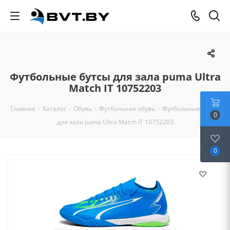
Футбольные бутсы для зала puma Ultra
Match IT 10752203
Главная
-
Каталог
-
Обувь
-
Футбольная обувь
-
Футбольные бутсы
0
для зала puma Ultra Match IT 10752203
0