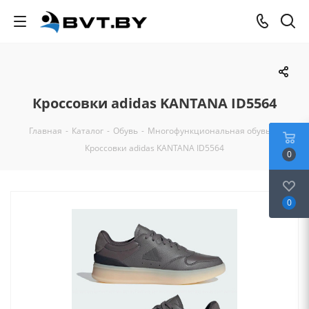
Кроссовки adidas KANTANA ID5564
Главная
-
Каталог
-
Обувь
-
Многофункциональная обувь
-
Кроссовки adidas KANTANA ID5564
0
0