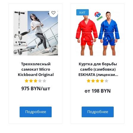
ХИТ
Трехколесный
Куртка для борьбы
самокат Micro
самбо (самбовка)
Kickboard Original
ESKHATA (лицензия
ВФС)
975
BYN
/шт
от
198 BYN
Подробнее
Подробнее