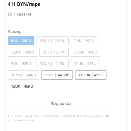
411
BYN
/пара
Под заказ
Размер
6UK | 38RU
6.5UK | 38.5RU
7UK | 39RU
7.5UK | 40RU
8UK | 40.5RU
8.5UK | 41RU
9UK | 42RU
9.5UK | 42.5RU
10UK | 43RU
10.5UK | 44RU
11UK | 44.5RU
11.5UK | 45RU
12UK | 46RU
Под заказ
Наши менеджеры обязательно свяжутся с вами и уточнят
условия заказа