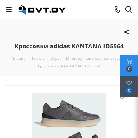
Кроссовки adidas KANTANA ID5564
Главная
-
Каталог
-
Обувь
-
Многофункциональная обувь
-
Кроссовки adidas KANTANA ID5564
0
0