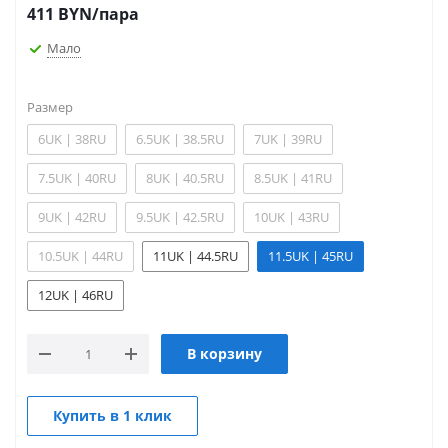
411
BYN
/пара
Мало
Размер
6UK | 38RU
6.5UK | 38.5RU
7UK | 39RU
7.5UK | 40RU
8UK | 40.5RU
8.5UK | 41RU
9UK | 42RU
9.5UK | 42.5RU
10UK | 43RU
10.5UK | 44RU
11UK | 44.5RU
11.5UK | 45RU
12UK | 46RU
В корзину
Купить в 1 клик