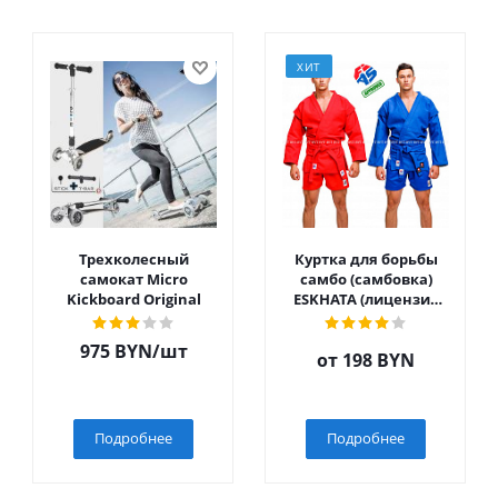
ХИТ
Трехколесный
Куртка для борьбы
самокат Micro
самбо (самбовка)
Kickboard Original
ESKHATA (лицензия
ВФС)
975
BYN
/шт
от
198 BYN
Подробнее
Подробнее