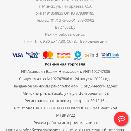
г. Минск, ул. Тимирязева, 65А
УНП 191358833 ОКПО 379399185
Тел./ф.: (017) 373-00-01, 373-00-02
Bvt@bvt.by
Режим работы офиса:
Пн. – Пт.: с 9:30 до 17:30, Сб.-Вс.: Выходные дни
Розничная торговля:
ИП Акалович Вадим Николаевич, УНП 192747806
Свидетельство №192747806 от 24 августа 2022 года,
выданное Минским райсполкомом Юридический адрес:
Минский р-н, д. Закаблуки, ул. Центральная, 6Б
Регистрация в торговом реестре от 30.12.16г.
Р/с BY74MTBK30130001093300039611 в ЗАО "МТБанк",код
MTBKBY22
Режим работы интернет магазина:
Прием и обработка заказов: Пн. – Пт.: с 9:00 до 21:00, Сб-Вс: с 11:00