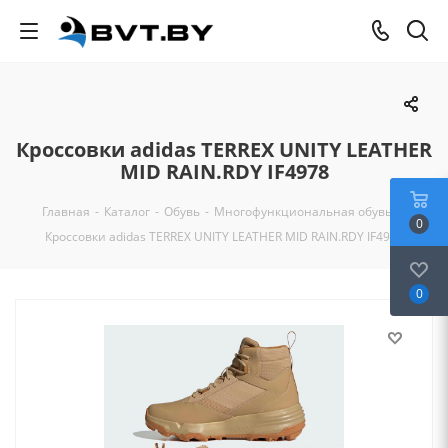
Кроссовки adidas TERREX UNITY LEATHER
MID RAIN.RDY IF4978
Главная
-
Каталог
-
Обувь
-
Многофункциональная обувь
-
0
Кроссовки adidas TERREX UNITY LEATHER MID RAIN.RDY IF4978
0