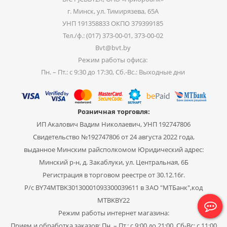
г. Минск, ул. Тимирязева, 65А
УНП 191358833 ОКПО 379399185
Тел./ф.: (017) 373-00-01, 373-00-02
Bvt@bvt.by
Режим работы офиса:
Пн. – Пт.: с 9:30 до 17:30, Сб.-Вс.: Выходные дни
Розничная торговля:
ИП Акалович Вадим Николаевич, УНП 192747806
Свидетельство №192747806 от 24 августа 2022 года,
выданное Минским райсполкомом Юридический адрес:
Минский р-н, д. Закаблуки, ул. Центральная, 6Б
Регистрация в торговом реестре от 30.12.16г.
Р/с BY74MTBK30130001093300039611 в ЗАО "МТБанк",код
MTBKBY22
Режим работы интернет магазина:
Прием и обработка заказов: Пн. – Пт.: с 9:00 до 21:00, Сб-Вс: с 11:00