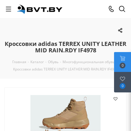
Кроссовки adidas TERREX UNITY LEATHER
MID RAIN.RDY IF4978
Главная
-
Каталог
-
Обувь
-
Многофункциональная обувь
-
0
Кроссовки adidas TERREX UNITY LEATHER MID RAIN.RDY IF4978
0