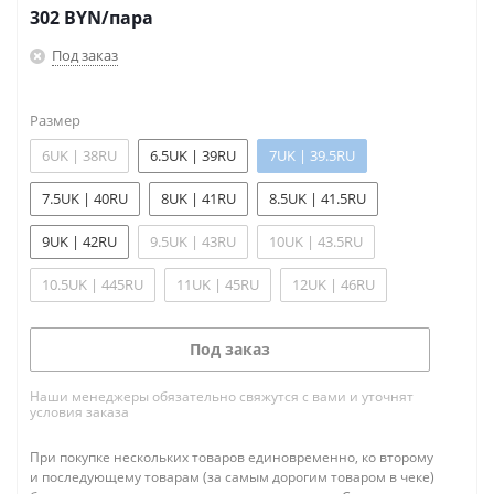
302
BYN
/пара
Под заказ
Размер
6UK | 38RU
6.5UK | 39RU
7UK | 39.5RU
7.5UK | 40RU
8UK | 41RU
8.5UK | 41.5RU
9UK | 42RU
9.5UK | 43RU
10UK | 43.5RU
10.5UK | 445RU
11UK | 45RU
12UK | 46RU
Под заказ
Наши менеджеры обязательно свяжутся с вами и уточнят
условия заказа
При покупке нескольких товаров единовременно, ко второму
и последующему товарам (за самым дорогим товаром в чеке)