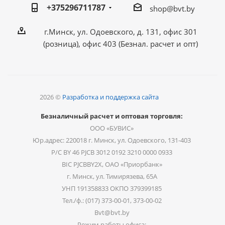
+375296711787
shop@bvt.by
г.Минск, ул. Одоевского, д. 131, офис 301
(розница), офис 403 (Безнал. расчет и опт)
2026 ©
Разработка и поддержка сайта
Безналичный расчет и оптовая торговля:
ООО «БУВИС»
Юр.адрес: 220018 г. Минск, ул. Одоевского, 131-403
Р/С BY 46 PJCB 3012 0192 3210 0000 0933
BIC PJCBBY2X, ОАО «Приорбанк»
г. Минск, ул. Тимирязева, 65А
УНП 191358833 ОКПО 379399185
Тел./ф.: (017) 373-00-01, 373-00-02
Bvt@bvt.by
Режим работы офиса: