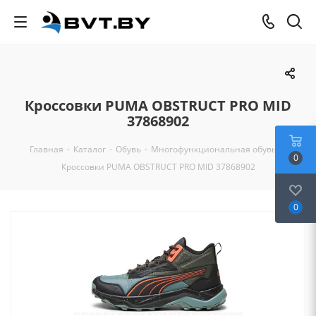
Кроссовки PUMA OBSTRUCT PRO MID
37868902
Главная
-
Каталог
-
Обувь
-
Многофункциональная обувь
-
0
Кроссовки PUMA OBSTRUCT PRO MID 37868902
0