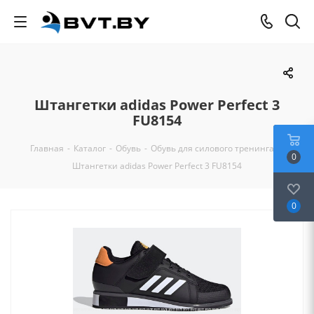
Штангетки adidas Power Perfect 3
FU8154
Главная
-
Каталог
-
Обувь
-
Обувь для силового тренинга
-
0
Штангетки adidas Power Perfect 3 FU8154
0