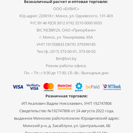
Безналичный расчет и оптовая торговля:
ООО «БУВИС»
Юр.адрес: 220018 г. Минск, ул. Одоевского, 131-403
Р/С BY 46 PJCB 3012 0192 3210 0000 0933
BIC PJCBBY2X, ОАО «Приорбанк»
г. Минск, ул. Тимирязева, 65А
УНП 191358833 ОКПО 379399185
Тел./ф.: (017) 373-00-01, 373-00-02
Bvt@bvt.by
Режим работы офиса:
Пн. – Пт.: с 9:30 до 17:30, Сб.-Вс.: Выходные дни
Розничная торговля:
ИП Акалович Вадим Николаевич, УНП 192747806
Свидетельство №192747806 от 24 августа 2022 года,
выданное Минским райсполкомом Юридический адрес:
Минский р-н, д. Закаблуки, ул. Центральная, 6Б
Регистрация в торговом реестре от 30.12.16г.