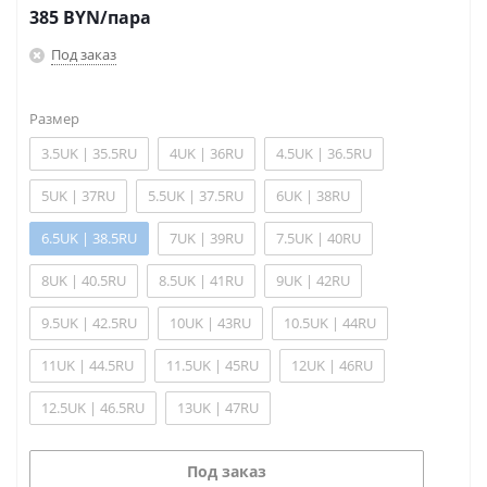
385
BYN
/пара
Под заказ
Размер
3.5UK | 35.5RU
4UK | 36RU
4.5UK | 36.5RU
5UK | 37RU
5.5UK | 37.5RU
6UK | 38RU
6.5UK | 38.5RU
7UK | 39RU
7.5UK | 40RU
8UK | 40.5RU
8.5UK | 41RU
9UK | 42RU
9.5UK | 42.5RU
10UK | 43RU
10.5UK | 44RU
11UK | 44.5RU
11.5UK | 45RU
12UK | 46RU
12.5UK | 46.5RU
13UK | 47RU
Под заказ