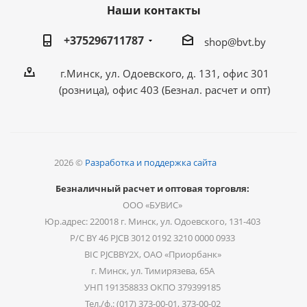
Наши контакты
+375296711787
shop@bvt.by
г.Минск, ул. Одоевского, д. 131, офис 301
(розница), офис 403 (Безнал. расчет и опт)
2026 ©
Разработка и поддержка сайта
Безналичный расчет и оптовая торговля:
ООО «БУВИС»
Юр.адрес: 220018 г. Минск, ул. Одоевского, 131-403
Р/С BY 46 PJCB 3012 0192 3210 0000 0933
BIC PJCBBY2X, ОАО «Приорбанк»
г. Минск, ул. Тимирязева, 65А
УНП 191358833 ОКПО 379399185
Тел./ф.: (017) 373-00-01, 373-00-02