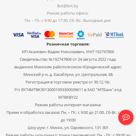
Bvt@bvt.by
Режим работы офиса:
Пн. – Пт.: с 9:30 до 17:30, Сб.-Вс.: Выходные дни
Розничная торговля:
ИП Акалович Вадим Николаевич, УНП 192747806
Свидетельство №192747806 от 24 августа 2022 года,
выданное Минским райсполкомом Юридический адрес:
Минский р-н, д. Закаблуки, ул. Центральная, 6Б
Регистрация в торговом реестре от 30.12.16г.
Р/с BY74MTBK30130001093300039611 в ЗАО "МТБанк",код
MTBKBY22
Режим работы интернет магазина:
Прием и обработка заказов: Пн. – Пт.: с 9:00 до 21:00, Сб-Вс: с 11:00
до 19:00
Шоу-рум: г. Минск, ул. Одоевского, 131-301
Режим работы шоу-рума (/ точки самовывоза): Пн. - Пт.: с 09:00 до