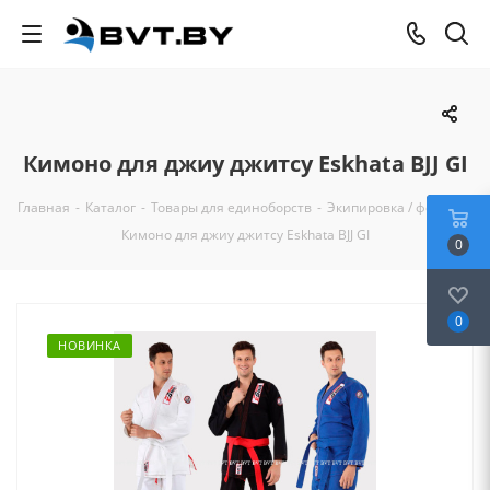
Кимоно для джиу джитсу Eskhata BJJ GI
Главная
-
Каталог
-
Товары для единоборств
-
Экипировка / форма
-
Кимоно для джиу джитсу Eskhata BJJ GI
0
0
НОВИНКА