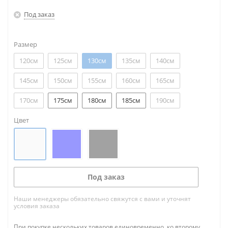
Под заказ
Размер
120см
125см
130см
135см
140см
145см
150см
155см
160см
165см
170см
175см
180см
185см
190см
Цвет
Под заказ
Наши менеджеры обязательно свяжутся с вами и уточнят
условия заказа
При покупке нескольких товаров единовременно, ко второму