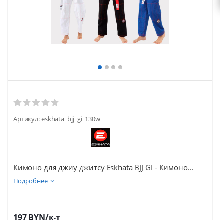
Артикул:
eskhata_bjj_gi_130w
Кимоно для джиу джитсу Eskhata BJJ GI - Кимоно...
Подробнее
197
BYN
/к-т