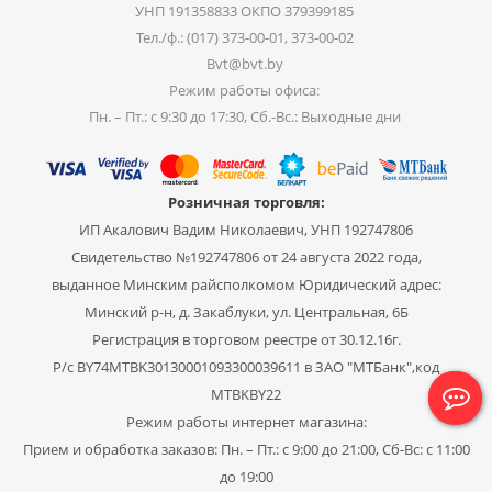
УНП 191358833 ОКПО 379399185
Тел./ф.: (017) 373-00-01, 373-00-02
Bvt@bvt.by
Режим работы офиса:
Пн. – Пт.: с 9:30 до 17:30, Сб.-Вс.: Выходные дни
Розничная торговля:
ИП Акалович Вадим Николаевич, УНП 192747806
Свидетельство №192747806 от 24 августа 2022 года,
выданное Минским райсполкомом Юридический адрес:
Минский р-н, д. Закаблуки, ул. Центральная, 6Б
Регистрация в торговом реестре от 30.12.16г.
Р/с BY74MTBK30130001093300039611 в ЗАО "МТБанк",код
MTBKBY22
Режим работы интернет магазина:
Прием и обработка заказов: Пн. – Пт.: с 9:00 до 21:00, Сб-Вс: с 11:00
до 19:00