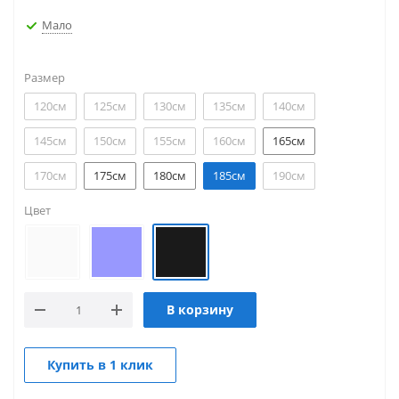
Мало
Размер
120см
125см
130см
135см
140см
145см
150см
155см
160см
165см
170см
175см
180см
185см
190см
Цвет
В корзину
Купить в 1 клик