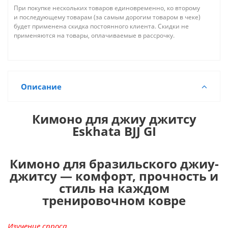
При покупке нескольких товаров единовременно, ко второму
и последующему товарам (за самым дорогим товаром в чеке)
будет применена скидка постоянного клиента. Скидки не
применяются на товары, оплачиваемые в рассрочку.
Описание
Кимоно для джиу джитсу
Eskhata BJJ GI
Кимоно для бразильского джиу-
джитсу — комфорт, прочность и
стиль на каждом
тренировочном ковре
Изучение спроса