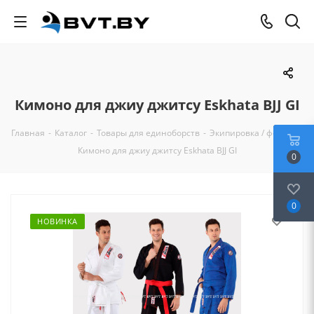
Кимоно для джиу джитсу Eskhata BJJ GI
Главная
-
Каталог
-
Товары для единоборств
-
Экипировка / форма
-
Кимоно для джиу джитсу Eskhata BJJ GI
0
0
НОВИНКА