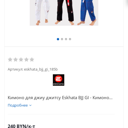
Артикул:
eskhata_bjj_gi_185b
Кимоно для джиу джитсу Eskhata BJJ GI - Кимоно...
Подробнее
240
BYN
/к-т