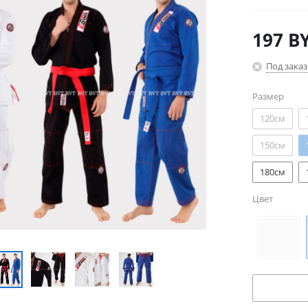
197
B
Под заказ
Размер
120см
150см
180см
Цвет