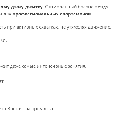
кому джиу-джитсу
. Оптимальный баланс между
 и для
профессиональных спортсменов
.
ть при активных схватках, не утяжеляя движение.
ки.
ит даже самые интенсивные занятия.
т.
веро-Восточная промзона