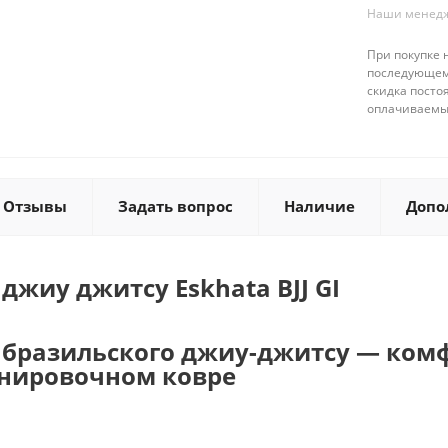
Наши менедже
При покупке 
последующему
скидка посто
оплачиваемые
Отзывы
Задать вопрос
Наличие
Допо
джиу джитсу Eskhata BJJ GI
бразильского джиу-джитсу — комфо
нировочном ковре