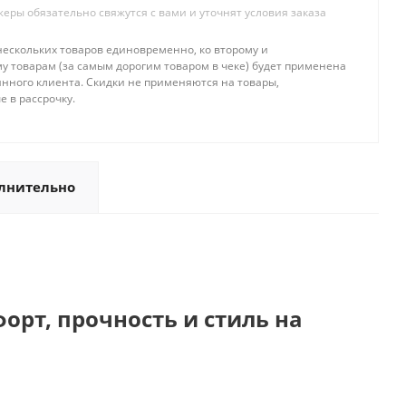
ры обязательно свяжутся с вами и уточнят условия заказа
нескольких товаров единовременно, ко второму и
 товарам (за самым дорогим товаром в чеке) будет применена
янного клиента. Скидки не применяются на товары,
 в рассрочку.
лнительно
рт, прочность и стиль на