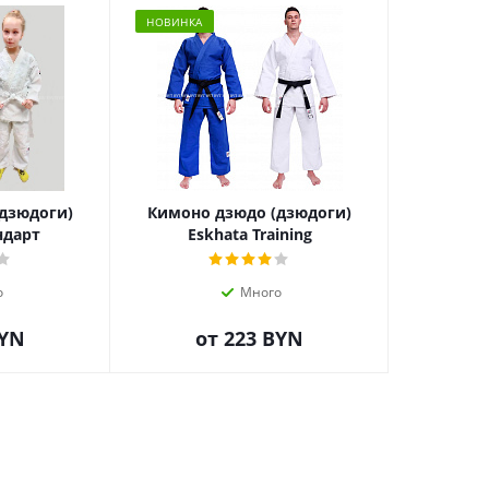
НОВИНКА
дзюдоги)
Кимоно дзюдо (дзюдоги)
ндарт
Eskhata Training
о
Много
BYN
от
223 BYN