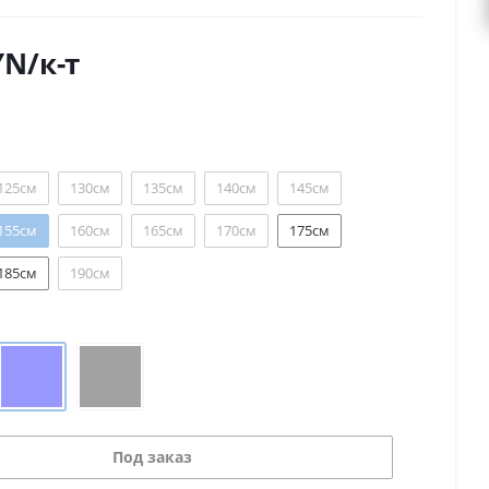
YN
/к-т
125см
130см
135см
140см
145см
155см
160см
165см
170см
175см
185см
190см
Под заказ