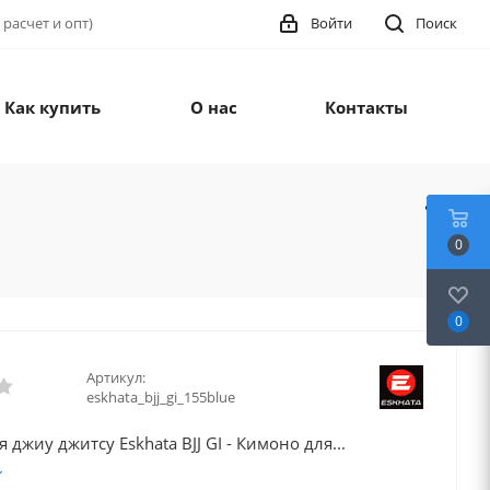
 расчет и опт)
Войти
Поиск
Как купить
О нас
Контакты
0
0
Артикул:
eskhata_bjj_gi_155blue
 джиу джитсу Eskhata BJJ GI - Кимоно для...