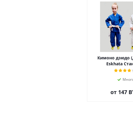
Кимоно дзюдо (
Eskhata Ста
Мног
от
147 