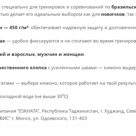
 специально для тренировок и соревнований по
бразильс
стью делает его идеальным выбором как для
новичков
, так
и — 450 г/м²
: обеспечивает надежную защиту и долговечнос
ах
— удобно фиксируются и не сползают во время трениров
ей и взрослых
,
мужчин и женщин
.
чественного хлопка
с усиленными швами — кимоно выдерж
атами — выбери кимоно, которое работает на твой результа
0
рохладной воде (не выше 30
С)
пания "ESKHATA", Республика Таджикистан, г. Худжанд, Се
ИС" г. Минск, ул. Одоевского, 131-403