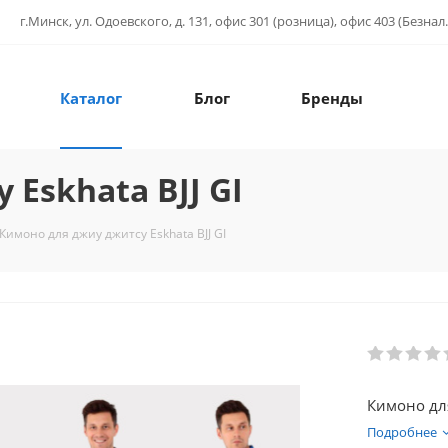
г.Минск, ул. Одоевского, д. 131, офис 301 (розница), офис 403 (Безнал.
Каталог
Блог
Бренды
Eskhata BJJ GI
Кимоно для джиу джитсу Eskhata BJJ GI
Кимоно для
Подробнее