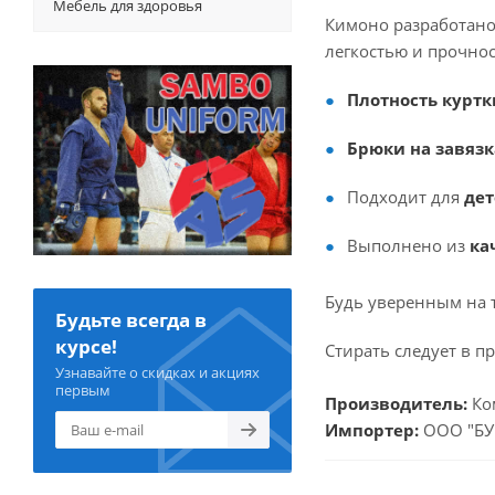
Мебель для здоровья
Кимоно разработано
легкостью и прочно
Плотность куртк
Брюки на завязк
Подходит для
дет
Выполнено из
ка
Будь уверенным на т
Будьте всегда в
курсе!
Стирать следует в п
Узнавайте о скидках и акциях
первым
Производитель:
Ком
Импортер:
ООО "БУВ