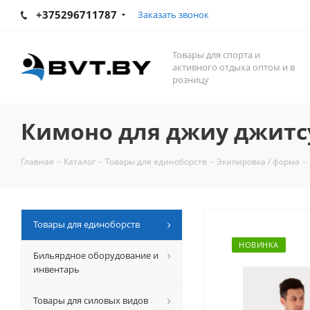
+375296711787
Заказать звонок
Товары для спорта и
активного отдыха оптом и в
розницу
Кимоно для джиу джитсу 
Главная
-
Каталог
-
Товары для единоборств
-
Экипировка / форма
-
Товары для единоборств
НОВИНКА
Бильярдное оборудование и
инвентарь
Товары для силовых видов