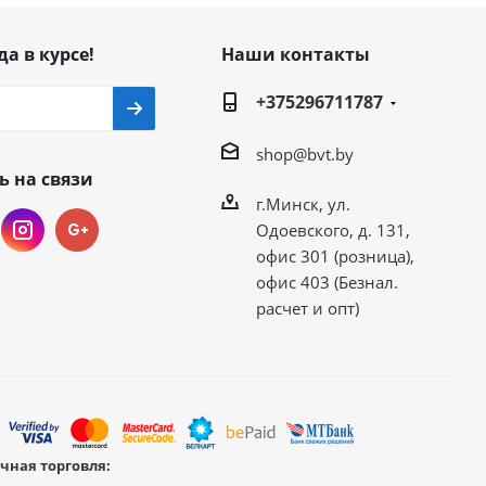
да в курсе!
Наши контакты
+375296711787
shop@bvt.by
ь на связи
г.Минск, ул.
Одоевского, д. 131,
офис 301 (розница),
офис 403 (Безнал.
расчет и опт)
чная торговля: